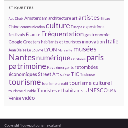
ÉTIQUETTES
artistes
Amsterdam
architecture
art
Bilbao
Abu Dhabi
culture
Chine
expositions
communication
Europe
Fréquentation
France
gastronomie
festivals
Italie
innovation
Google
Greeters
habitants et touristes
musées
LYON
Jean Blaise
Le Louvre
Marseille
Nantes
paris
numérique
Occitanie
patrimoine
retombées
Pays émergents
économiques
TIC
Street Art
Toulouse
Suisse
tourisme
tourisme culturel
tourisme créatif
UNESCO
Touristes et habitants.
tourisme durable
USA
vidéo
Venise
Copyright Nouveau tourisme culturel