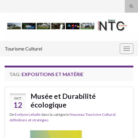
Tog
sear
Search for:
for
Tourisme Culturel
Togg
navig
TAG:
EXPOSITIONS ET MATÉRIE
Musée et Durabilité
OCT
12
écologique
De
Evelyne Lehalle
dans la catégorie
Nouveau Tourisme Culturel,
définitions et stratégies