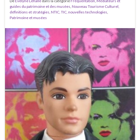
De
Evelyne Lehalle
dans la catégorie
Fréquentation
,
Médiateurs et
guides du patrimoine et des musées
,
Nouveau Tourisme Culturel,
définitions et stratégies
,
NTIC, TIC, nouvelles technologies
,
Patrimoine et musées