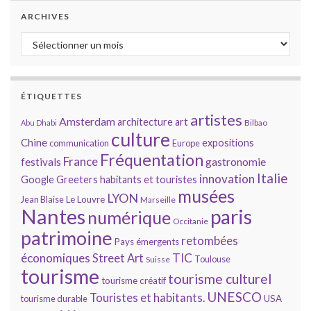
ARCHIVES
Archives
ÉTIQUETTES
artistes
Amsterdam
architecture
art
Bilbao
Abu Dhabi
culture
Chine
expositions
communication
Europe
Fréquentation
France
gastronomie
festivals
Italie
innovation
Google
Greeters
habitants et touristes
musées
LYON
Jean Blaise
Le Louvre
Marseille
Nantes
paris
numérique
Occitanie
patrimoine
retombées
Pays émergents
économiques
TIC
Street Art
Toulouse
Suisse
tourisme
tourisme culturel
tourisme créatif
UNESCO
Touristes et habitants.
tourisme durable
USA