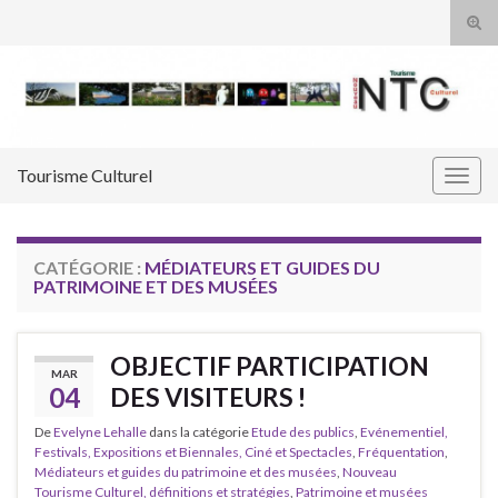
Tog
sear
Search for:
for
Tourisme Culturel
Togg
navig
CATÉGORIE :
MÉDIATEURS ET GUIDES DU
PATRIMOINE ET DES MUSÉES
OBJECTIF PARTICIPATION
MAR
04
DES VISITEURS !
De
Evelyne Lehalle
dans la catégorie
Etude des publics
,
Evénementiel,
Festivals, Expositions et Biennales, Ciné et Spectacles
,
Fréquentation
,
Médiateurs et guides du patrimoine et des musées
,
Nouveau
Tourisme Culturel, définitions et stratégies
,
Patrimoine et musées