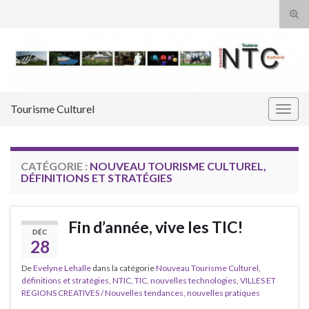
Tog
sear
Search for:
for
Tourisme Culturel
Togg
navig
CATÉGORIE :
NOUVEAU TOURISME CULTUREL,
DÉFINITIONS ET STRATÉGIES
Fin d’année, vive les TIC!
DÉC
28
De
Evelyne Lehalle
dans la catégorie
Nouveau Tourisme Culturel,
définitions et stratégies
,
NTIC, TIC, nouvelles technologies
,
VILLES ET
REGIONS CREATIVES / Nouvelles tendances, nouvelles pratiques