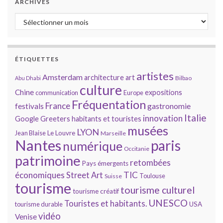
ARCHIVES
Archives
ÉTIQUETTES
artistes
Amsterdam
architecture
art
Bilbao
Abu Dhabi
culture
Chine
expositions
communication
Europe
Fréquentation
France
gastronomie
festivals
Italie
innovation
Google
Greeters
habitants et touristes
musées
LYON
Jean Blaise
Le Louvre
Marseille
Nantes
paris
numérique
Occitanie
patrimoine
retombées
Pays émergents
économiques
TIC
Street Art
Toulouse
Suisse
tourisme
tourisme culturel
tourisme créatif
UNESCO
Touristes et habitants.
tourisme durable
USA
vidéo
Venise