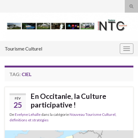
Tog
sear
Search for:
for
Tourisme Culturel
Togg
navig
TAG:
CIEL
En Occitanie, la Culture
FÉV
25
participative !
De
Evelyne Lehalle
dans la catégorie
Nouveau Tourisme Culturel,
définitions et stratégies