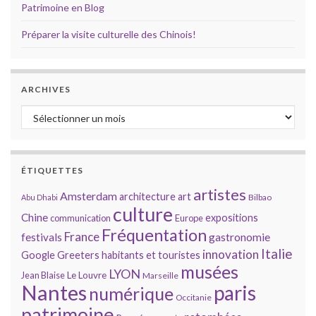
Patrimoine en Blog
Préparer la visite culturelle des Chinois!
ARCHIVES
Archives
ÉTIQUETTES
artistes
Amsterdam
architecture
art
Bilbao
Abu Dhabi
culture
Chine
expositions
communication
Europe
Fréquentation
France
gastronomie
festivals
Italie
innovation
Google
Greeters
habitants et touristes
musées
LYON
Jean Blaise
Le Louvre
Marseille
Nantes
paris
numérique
Occitanie
patrimoine