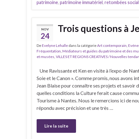
patrimoine
,
patrimoine immatériel
,
retombées socia
Trois questions à J
NOV
24
De
Evelyne Lehalle
dans la catégorie
Art contemporain
,
Evénem
Fréquentation
,
Médiateurs et guides du patrimoine et des m
et musées
,
VILLES ET REGIONS CREATIVES / Nouvelles tendan
Une Ravissante et Ken en visite à l’expo de Nante
Soie et le Canon ». Comme promis, nous avons in
Jean Blaise pour connaître ses projets et savoir 
quelles conditions la Culture ferait cause commu
Tourisme à Nantes. Nous le remercions ici de nou
répondu avec précision et une très …
Lire la suite