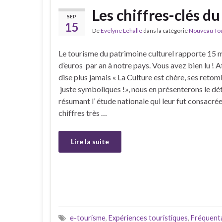
Les chiffres-clés d
SEP
15
De
Evelyne Lehalle
dans la catégorie
Nouveau Tour
Le tourisme du patrimoine culturel rapporte 15 m
d’euros par an à notre pays. Vous avez bien lu ! Af
dise plus jamais « La Culture est chère, ses reto
juste symboliques !», nous en présenterons le dét
résumant l’ étude nationale qui leur fut consacrée
chiffres très …
Lire la suite
e-tourisme
,
Expériences touristiques
,
Fréquent