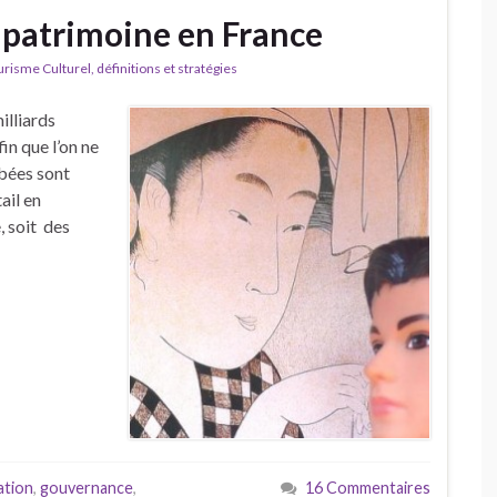
u patrimoine en France
isme Culturel, définitions et stratégies
illiards
in que l’on ne
mbées sont
ail en
, soit des
ation
,
gouvernance
,
16 Commentaires