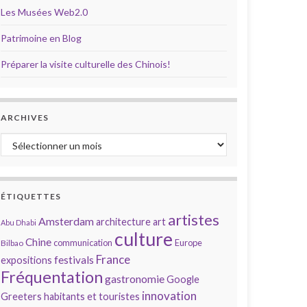
Les Musées Web2.0
Patrimoine en Blog
Préparer la visite culturelle des Chinois!
ARCHIVES
Archives
ÉTIQUETTES
artistes
Amsterdam
architecture
art
Abu Dhabi
culture
Chine
communication
Europe
Bilbao
France
festivals
expositions
Fréquentation
gastronomie
Google
innovation
Greeters
habitants et touristes