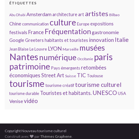
ÉTIQUETTES
artistes
Amsterdam
architecture
art
Bilbao
Abu Dhabi
culture
Chine
expositions
communication
Europe
Fréquentation
France
gastronomie
festivals
Italie
innovation
Google
Greeters
habitants et touristes
musées
LYON
Jean Blaise
Le Louvre
Marseille
Nantes
paris
numérique
Occitanie
patrimoine
retombées
Pays émergents
économiques
TIC
Street Art
Toulouse
Suisse
tourisme
tourisme culturel
tourisme créatif
UNESCO
Touristes et habitants.
tourisme durable
USA
vidéo
Venise
Copyright Nouveau tourisme culturel
Construit avec
par
Thèmes Graphene
.