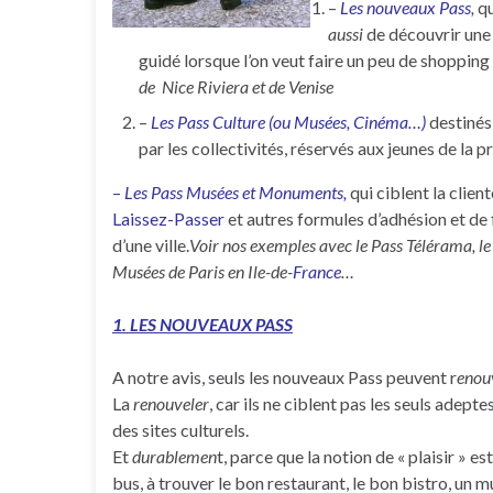
–
Les nouveaux Pass
,
qu
aussi
de découvrir une v
guidé lorsque l’on veut faire un peu de shoppin
de Nice Riviera et de Venise
–
Les Pass Culture (ou Musées, Cinéma…)
destinés
par les collectivités, réservés aux jeunes de la p
–
Les Pass Musées et Monuments,
qui ciblent la clien
Laissez-Passer
et autres formules d’adhésion et de f
d’une ville.
Voir nos exemples avec le Pass Télérama, l
Musées de Paris en Ile-de-
France
…
1. LES NOUVEAUX PASS
A notre avis, seuls les nouveaux Pass peuvent r
enou
La
renouveler
, car ils ne ciblent pas les seuls adeptes
des sites culturels.
Et
durablemen
t, parce que la notion de « plaisir » e
bus, à trouver le bon restaurant, le bon bistro, un mu