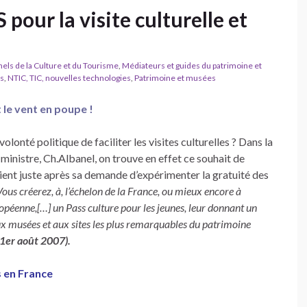
our la visite culturelle et
ls de la Culture et du Tourisme
,
Médiateurs et guides du patrimoine et
es
,
NTIC, TIC, nouvelles technologies
,
Patrimoine et musées
 le vent en poupe !
olonté politique de faciliter les visites culturelles ? Dans la
 ministre, Ch.Albanel, on trouve en effet ce souhait de
ient juste après sa demande d’expérimenter la gratuité des
Vous créerez, à, l’échelon de la France, ou mieux encore à
opéenne,[…] un Pass culture pour les jeunes, leur donnant un
aux musées et aux sites les plus remarquables du patrimoine
 1er août 2007).
 en France