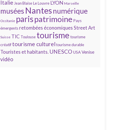
Italie
LYON
Jean Blaise
Le Louvre
Marseille
Nantes
numérique
musées
paris
patrimoine
Pays
Occitanie
retombées économiques
Street Art
émergents
tourisme
TIC
Toulouse
tourisme
Suisse
tourisme culturel
créatif
tourisme durable
UNESCO
Touristes et habitants.
Venise
USA
vidéo