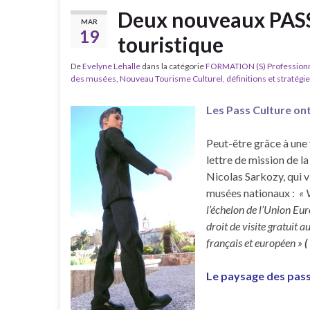
Deux nouveaux PASS p
MAR
19
touristique
De
Evelyne Lehalle
dans la catégorie
FORMATION (S) Professionne
des musées
,
Nouveau Tourisme Culturel, définitions et stratégi
Les Pass Culture ont
Peut-être grâce à une v
lettre de mission de la
Nicolas Sarkozy, qui v
musées nationaux :
« 
l’échelon de l’Union Eur
droit de visite gratuit 
français et européen »
(
Le paysage des pass