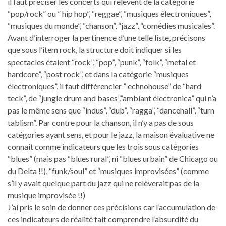
il faut préciser les concerts qui relèvent de la catégorie
“pop/rock” ou ” hip hop”, “reggae”, “musiques électroniques”,
“musiques du monde”, “chanson”, “jazz”, “comédies musicales”.
Avant d’interroger la pertinence d’une telle liste, précisons
que sous l’item rock, la structure doit indiquer si les
spectacles étaient “rock”, “pop”, “punk”, “folk”, “metal et
hardcore”, “post rock”, et dans la catégorie “musiques
électroniques”, il faut différencier ” echnohouse” de “hard
teck”, de “jungle drum and bases”,”ambiant électronica” qui n’a
pas le même sens que “indus”, “dub”, “ragga”, “dancehall”, “turn
tablism”. Par contre pour la chanson, il n’y a pas de sous
catégories ayant sens, et pour le jazz, la maison évaluative ne
connaît comme indicateurs que les trois sous catégories
“blues” (mais pas “blues rural”, ni “blues urbain” de Chicago ou
du Delta !!), “funk/soul” et “musiques improvisées” (comme
s’il y avait quelque part du jazz qui ne relèverait pas de la
musique improvisée !!)
J’ai pris le soin de donner ces précisions car l’accumulation de
ces indicateurs de réalité fait comprendre l’absurdité du