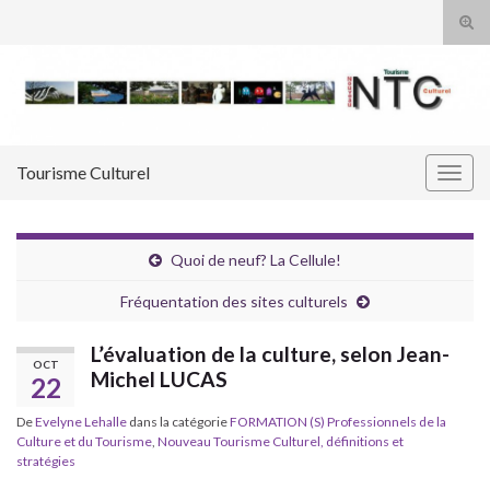
Tog
sear
Search for:
for
Tourisme Culturel
Togg
navig
Quoi de neuf? La Cellule!
Fréquentation des sites culturels
L’évaluation de la culture, selon Jean-
OCT
Michel LUCAS
22
De
Evelyne Lehalle
dans la catégorie
FORMATION (S) Professionnels de la
Culture et du Tourisme
,
Nouveau Tourisme Culturel, définitions et
stratégies