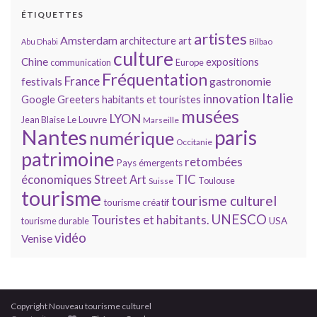
ÉTIQUETTES
artistes
Amsterdam
architecture
art
Bilbao
Abu Dhabi
culture
Chine
expositions
communication
Europe
Fréquentation
France
gastronomie
festivals
Italie
innovation
Google
Greeters
habitants et touristes
musées
LYON
Jean Blaise
Le Louvre
Marseille
Nantes
paris
numérique
Occitanie
patrimoine
retombées
Pays émergents
économiques
TIC
Street Art
Toulouse
Suisse
tourisme
tourisme culturel
tourisme créatif
UNESCO
Touristes et habitants.
tourisme durable
USA
vidéo
Venise
Copyright Nouveau tourisme culturel