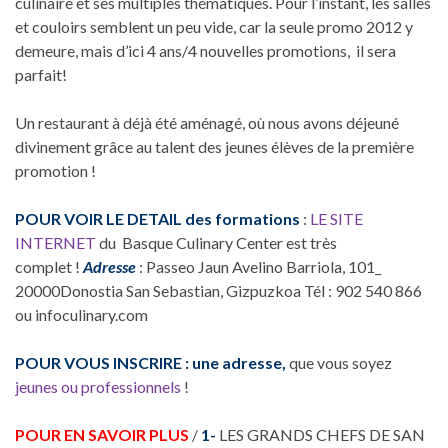
culinaire et ses multiples thématiques. Pour l’instant, les salles
et couloirs semblent un peu vide, car la seule promo 2012 y
demeure, mais d’ici 4 ans/4 nouvelles promotions, il sera
parfait!
Un restaurant à déjà été aménagé, où nous avons déjeuné
divinement grâce au talent des jeunes élèves de la première
promotion !
POUR VOIR LE DETAIL des formations
:
LE SITE
INTERNET
du Basque Culinary Center est très
complet !
Adresse
: Passeo Jaun Avelino Barriola, 101_
20000Donostia San Sebastian, Gizpuzkoa Tél : 902 540 866
ou infoculinary.com
POUR VOUS INSCRIRE : une adresse,
que vous soyez
jeunes ou professionnels
!
POUR EN SAVOIR PLUS
/
1-
LES GRANDS CHEFS DE SAN