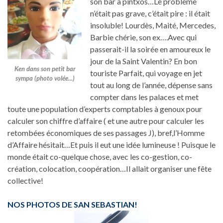
son bar à pintxos…Le problème
n’était pas grave, c’était pire : il était
insoluble! Lourdès, Maité, Mercedes,
Barbie chérie, son ex….Avec qui
passerait-il la soirée en amoureux le
jour de la Saint Valentin? En bon
Ken dans son petit bar
touriste Parfait, qui voyage en jet
sympa (photo volée...)
tout au long de l’année, dépense sans
compter dans les palaces et met
toute une population d’experts comptables à genoux pour
calculer son chiffre d’affaire ( et une autre pour calculer les
retombées économiques de ses passages J), bref,l’Homme
d’Affaire hésitait…Et puis il eut une idée lumineuse ! Puisque le
monde était co-quelque chose, avec les co-gestion, co-
création, colocation, coopération…Il allait organiser une fête
collective!
NOS PHOTOS DE SAN SEBASTIAN!