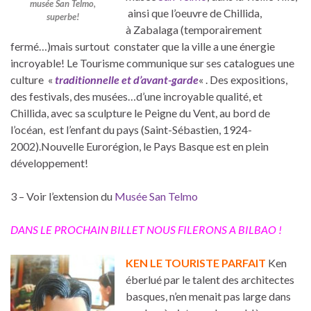
musée San Telmo,
ainsi que l’oeuvre de Chillida,
superbe!
à Zabalaga (temporairement
fermé…)mais surtout constater que la ville a une énergie
incroyable! Le Tourisme communique sur ses catalogues une
culture «
t
raditionnelle et d’avant-garde
« . Des expositions,
des festivals, des musées…d’une incroyable qualité, et
Chillida, avec sa sculpture le Peigne du Vent, au bord de
l’océan, est l’enfant du pays (Saint-Sébastien, 1924-
2002).Nouvelle Eurorégion, le Pays Basque est en plein
développement!
3 – Voir l’extension du
Musée San Telmo
DANS LE PROCHAIN BILLET NOUS FILERONS A BILBAO !
KEN LE TOURISTE PARFAIT
Ken
éberlué par le talent des architectes
basques, n’en menait pas large dans