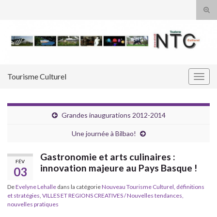
Tog
sear
Search for:
for
Tourisme Culturel
Togg
navig
Grandes inaugurations 2012-2014
Une journée à Bilbao!
Gastronomie et arts culinaires :
FÉV
innovation majeure au Pays Basque !
03
De
Evelyne Lehalle
dans la catégorie
Nouveau Tourisme Culturel, définitions
et stratégies
,
VILLES ET REGIONS CREATIVES / Nouvelles tendances,
nouvelles pratiques