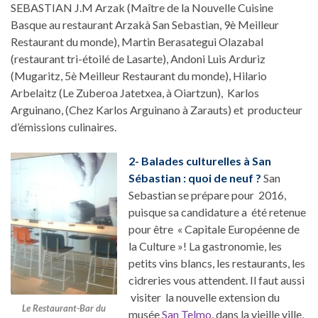
SEBASTIAN J.M Arzak (Maître de la Nouvelle Cuisine
Basque au restaurant Arzakà San Sebastian, 9è Meilleur
Restaurant du monde), Martin Berasategui Olazabal
(restaurant tri-étoilé de Lasarte), Andoni Luis Arduriz
(Mugaritz, 5è Meilleur Restaurant du monde), Hilario
Arbelaitz (Le Zuberoa Jatetxea, à Oiartzun), Karlos
Arguinano, (Chez Karlos Arguinano à Zarauts) et producteur
d’émissions culinaires.
2- Balades culturelles à San
Sébastian : quoi de neuf ?
San
Sebastian se prépare pour 2016,
puisque sa candidature a été retenue
pour être « Capitale Européenne de
la Culture »! La gastronomie, les
petits vins blancs, les restaurants, les
cidreries vous attendent. Il faut aussi
visiter la nouvelle extension du
Le Restaurant-Bar du
musée
San Telmo
, dans la vieille ville,