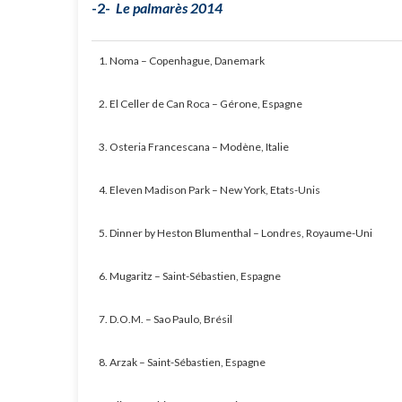
-2-
Le palmarès 2014
1. Noma – Copenhague, Danemark
2. El Celler de Can Roca – Gérone, Espagne
3. Osteria Francescana – Modène, Italie
4. Eleven Madison Park – New York, Etats-Unis
5. Dinner by Heston Blumenthal – Londres, Royaume-Uni
6. Mugaritz – Saint-Sébastien, Espagne
7. D.O.M. – Sao Paulo, Brésil
8. Arzak – Saint-Sébastien, Espagne