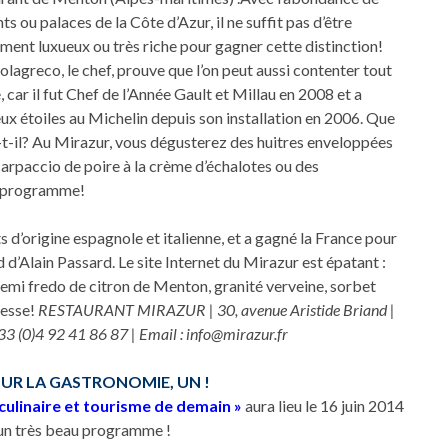
ts ou palaces de la Côte d’Azur, il ne suffit pas d’être
ent luxueux ou très riche pour gagner cette distinction!
agreco, le chef, prouve que l’on peut aussi contenter tout
 car il fut Chef de l’Année Gault et Millau en 2008 et a
ux étoiles au Michelin depuis son installation en 2006. Que
t-il? Au Mirazur, vous dégusterez des huitres enveloppées
carpaccio de poire à la crème d’échalotes ou des
un programme!
d’origine espagnole et italienne, et a gagné la France pour
d’Alain Passard. Le site Internet du Mirazur est épatant :
Semi fredo de citron de Menton, granité verveine, sorbet
resse!
RESTAURANT MIRAZUR | 30, avenue Aristide Briand |
3 (0)4 92 41 86 87 | Email : info@mirazur.fr
SUR LA GASTRONOMIE, UN !
culinaire et tourisme de demain »
aura lieu le 16 juin 2014
 un très beau programme !