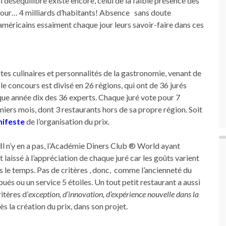
i déséquilibre existe encore, celui de la faible présence des
our… 4 milliards d’habitants! Absence sans doute
américains essaiment chaque jour leurs savoir-faire dans ces
tes culinaires et personnalités de la gastronomie, venant de
 le concours est divisé en 26 régions, qui ont de 36 jurés
que année dix des 36 experts. Chaque juré vote pour 7
niers mois, dont 3 restaurants hors de sa propre région. Soit
ifeste
de l’organisation du prix.
I
l n’y en a pas, l’Académie Diners Club ® World ayant
t laissé à l’appréciation de chaque juré car les goûts varient
ns le temps. Pas de critères , donc, comme l’ancienneté du
ibués ou un service 5 étoiles. Un tout petit restaurant a aussi
itères d’
exception, d’innovation, d’expérience nouvelle dans la
ès la création du prix, dans son projet.