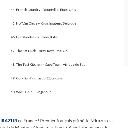
44. French Laundry – Yountville, Etats-Unis
45. Hof Van Cleve – Kruishoutem, Belgique
46. Le Calandre – Rubano, Italie
47. The Fat Duck – Bray, Royaume-Uni
48. The Test Kitchen – Cape Town, Afrique du Sud
49. Coi – San Francisco, Etats-Unis
50. Waku Ghin – Singapour
MIRAZUR
en France ! Premier français primé, le Mirazur est
urant de Menton (Alpes-maritimes) .Avec l’abondance de