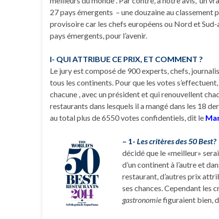
meilleurs du monde . Par contre, à notre avis, un vra
27 pays émergents – une douzaine au classement p
provisoire car les chefs européens ou Nord et Sud-
pays émergents, pour l’avenir.
I- QUI ATTRIBUE CE PRIX, ET COMMENT ?
Le jury est composé de 900 experts, chefs, journalis
tous les continents. Pour que les votes s’effectuent,
chacune , avec un président et qui renouvellent cha
restaurants dans lesquels il a mangé dans les 18 der
au total plus de 6550 votes confidentiels, dit le
Man
– 1-
Les critères des 50 Best?
décidé que le «meilleur» serai
d’un continent à l’autre et da
restaurant, d’autres prix attr
ses chances. Cependant les cr
gastronomie
figuraient bien, d