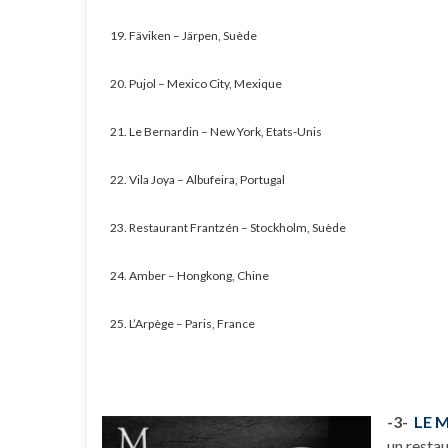
19. Fäviken – Järpen, Suède
20. Pujol – Mexico City, Mexique
21. Le Bernardin – New York, Etats-Unis
22. Vila Joya – Albufeira, Portugal
23. Restaurant Frantzén – Stockholm, Suède
24. Amber – Hongkong, Chine
25. L’Arpège – Paris, France
-3-
LE 
un resta