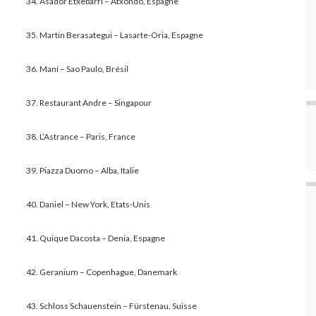
34. Asador Etxebarri – Atxondo, Espagne
35. Martin Berasategui – Lasarte-Oria, Espagne
36. Maní – Sao Paulo, Brésil
37. Restaurant Andre – Singapour
38. L’Astrance – Paris, France
39. Piazza Duomo – Alba, Italie
40. Daniel – New York, Etats-Unis
41. Quique Dacosta – Denia, Espagne
42. Geranium – Copenhague, Danemark
43. Schloss Schauenstein – Fürstenau, Suisse