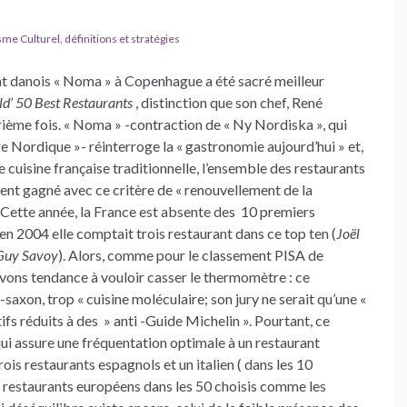
e Culturel, définitions et stratégies
rant danois « Noma » à Copenhague a été sacré meilleur
d’ 50 Best Restaurants
, distinction que son chef, René
trième fois. « Noma » -contraction de « Ny Nordiska », qui
re Nordique »- réinterroge la « gastronomie aujourd’hui » et,
 cuisine française traditionnelle, l’ensemble des restaurants
ent gagné avec ce critère de « renouvellement de la
 Cette année, la France est absente des 10 premiers
’en 2004 elle comptait trois restaurant dans ce top ten (
Joël
 Guy Savoy
). Alors, comme pour le classement PISA de
 avons tendance à vouloir casser le thermomètre : ce
saxon, trop « cuisine moléculaire; son jury ne serait qu’une «
ifs réduits à des » anti -Guide Michelin ». Pourtant, ce
ui assure une fréquentation optimale à un restaurant
ois restaurants espagnols et un italien ( dans les 10
 restaurants européens dans les 50 choisis comme les