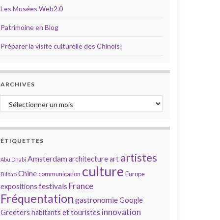
Les Musées Web2.0
Patrimoine en Blog
Préparer la visite culturelle des Chinois!
ARCHIVES
Archives
ÉTIQUETTES
artistes
Amsterdam
architecture
art
Abu Dhabi
culture
Chine
communication
Europe
Bilbao
France
festivals
expositions
Fréquentation
gastronomie
Google
innovation
Greeters
habitants et touristes