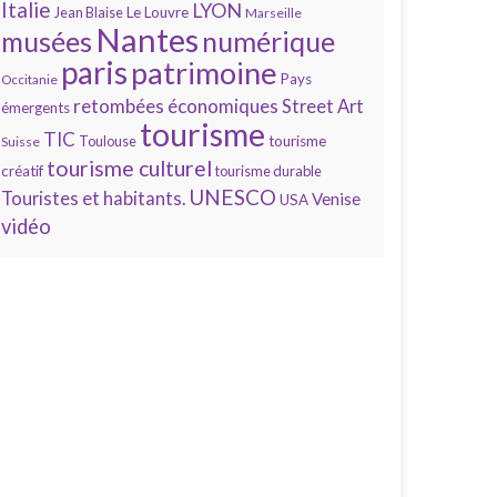
Italie
LYON
Jean Blaise
Le Louvre
Marseille
Nantes
numérique
musées
paris
patrimoine
Pays
Occitanie
retombées économiques
Street Art
émergents
tourisme
TIC
Toulouse
tourisme
Suisse
tourisme culturel
créatif
tourisme durable
UNESCO
Touristes et habitants.
Venise
USA
vidéo