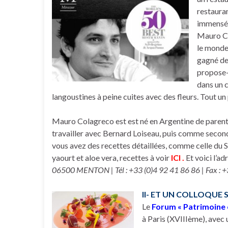
restauran
immensém
Mauro Col
le monde,
gagné de
propose-
dans un 
langoustines à peine cuites avec des fleurs. Tout 
Mauro Colagreco est est né en Argentine de parents 
travailler avec Bernard Loiseau, puis comme second 
vous avez des recettes détaillées, comme celle du 
yaourt et aloe vera, recettes à voir
ICI
.
Et voici l’ad
06500 MENTON | Tél : +33 (0)4 92 41 86 86 | Fax : +3
II- ET UN COLLOQUE 
Le
Forum « Patrimoine 
à Paris (XVIIIème), avec