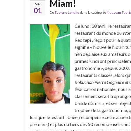
Miam!
MAI
01
De
Evelyne Lehalle
dans la catégorie
Nouveau Tourism
Ce lundi 30 avril, le restau
restaurant du monde du
Worl
Redzepi , reçoit pour la qua
signifie « Nouvelle Nourritu
n’en déplaise aux amateurs de
primés lundi ont principalem
gastronomie », depuis 2002.
restaurants classés, alors qu
Robuchon Pierre Gagnaire et
l’éducation nationale , nous
classement serait trop anglo-
bande d’amis », et ses object
trophée de la gastronomie, q
lorsqu’elle est attribuée, récompense cette année tr
premiers) et plus du tiers des 50 récompensés sont