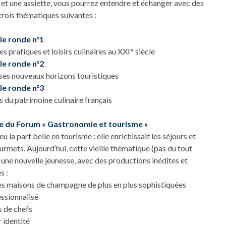
 et une assiette, vous pourrez entendre et échanger avec des
trois thématiques suivantes :
le ronde n°1
s pratiques et loisirs culinaires au XXI° siècle
le ronde n°2
 ses nouveaux horizons touristiques
le ronde n°3
s du patrimoine culinaire français
e du Forum « Gastronomie et tourisme »
 la part belle en tourisme : elle enrichissait les séjours et
ourmets. Aujourd’hui, cette vieille thématique (pas du tout
 une nouvelle jeunesse, avec des productions inédites et
s :
des maisons de champagne de plus en plus sophistiquées
essionnalisé
s de chefs
r identité