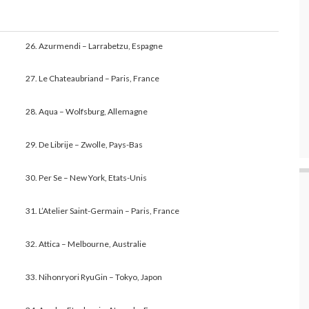
26. Azurmendi – Larrabetzu, Espagne
27. Le Chateaubriand – Paris, France
28. Aqua – Wolfsburg, Allemagne
29. De Librije – Zwolle, Pays-Bas
30. Per Se – New York, Etats-Unis
31. L’Atelier Saint-Germain – Paris, France
32. Attica – Melbourne, Australie
33. Nihonryori RyuGin – Tokyo, Japon