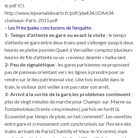
le pdf ICI.
http://www.lejournaldesarts.fr/pdf/jda434/JDA434-
chateaux-Paris-2015.pdf
– Les Principales conclusions de l’enquête:
1- Temps d’attente en gare ou avant la visite
: le temps
d’attente en gare entre deux trains peut s’allonger jusqu’à deux
heures en pleine journée.Quant à Versailles comptez plusieurs
heures de file d’attente ou un « revenez deamin » halluciant.
2- Peu de signalétique
: les gares parisiennes ne proposent
pas de panneau orientant vers les lignes à prendre pour se
rendre sur le lieu patrimonial visé. Une fois installé dans le
train, le visiteur doit veiller à ne pas rater son arrêt.
3- Arrivé à la sortie de la gare,les problèmes continuent
:
plus de vingt minutes de marche pour Champs-sur-Marne ou
Fontainebleau (trente-cinq minutes), parfois en forêt (à
Écouen)et par temps de pluie, on fait comment?. Les navettes
entre gare et si monument sont synchronisés sur l’horaire des
trains arrivant de Paris(Chantilly et Vaux-le-Vicomte), mais