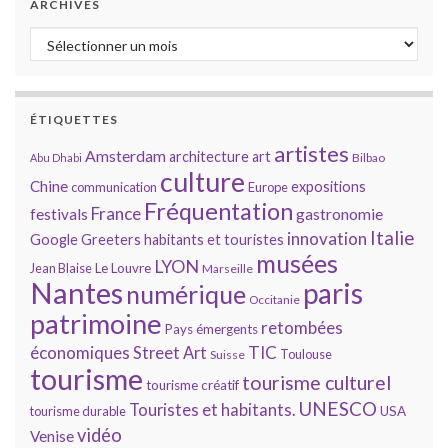
ARCHIVES
Archives
ÉTIQUETTES
artistes
Amsterdam
architecture
art
Bilbao
Abu Dhabi
culture
Chine
expositions
communication
Europe
Fréquentation
France
gastronomie
festivals
Italie
innovation
Google
Greeters
habitants et touristes
musées
LYON
Jean Blaise
Le Louvre
Marseille
Nantes
paris
numérique
Occitanie
patrimoine
retombées
Pays émergents
économiques
TIC
Street Art
Toulouse
Suisse
tourisme
tourisme culturel
tourisme créatif
UNESCO
Touristes et habitants.
tourisme durable
USA
vidéo
Venise