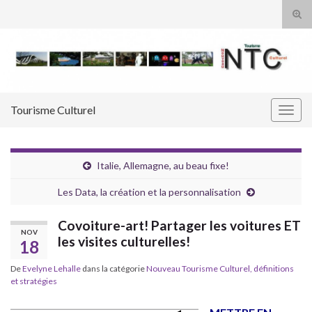
Tog
sear
Search for:
for
Tourisme Culturel
Togg
navig
Italie, Allemagne, au beau fixe!
Les Data, la création et la personnalisation
Covoiture-art! Partager les voitures ET
NOV
les visites culturelles!
18
De
Evelyne Lehalle
dans la catégorie
Nouveau Tourisme Culturel, définitions
et stratégies