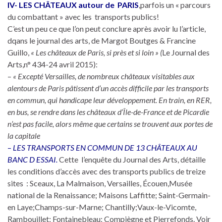
IV- LES CHÂTEAUX autour de PARIS
,parfois un « parcours
du combattant » avec les transports publics!
C’est un peu ce que l’on peut conclure après avoir lu l’article,
dqans le journal des arts, de Margot Boutges & Francine
Guillo,
« Les châteaux de Paris, si près et si loin » (
Le Journal des
Arts,n° 434-24 avril 2015):
–
« Excepté Versailles, de nombreux châteaux visitables aux
alentours de Paris pâtissent d’un accès difficile par les transports
en commun, qui handicape leur développement. En train, en RER,
en bus, se rendre dans les châteaux d’Île-de-France et de Picardie
n’est pas facile, alors même que certains se trouvent aux portes de
la capitale
–
LES TRANSPORTS EN COMMUN DE 13 CHÂTEAUX AU
BANC D ESSAI.
Cette l’enquête du Journal des Arts, détaille
les conditions d’accès avec des transports publics de treize
sites : Sceaux, La Malmaison, Versailles, Écouen,Musée
national de la Renaissance; Maisons Laffitte; Saint-Germain-
en Laye;Champs-sur-Marne; Chantilly;Vaux-le-Vicomte,
Rambouillet; Fontainebleau; Compiègne et Pierrefonds. Voir