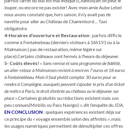
parfois l’arrêt du bus est mal indiqué (Chantilly)et on peut le
louper, ou encore ne pas exister! Avec mon amie Aube Lebel
nous avons constaté que, hors saison, il n’y avait pas de
navette pour aller au Château de Chammbord… Taxi
obligatoire.
4-Horaires d’ouverture et Restauration
: parfois difficle
comme à Fontainebeau (derniers visiteurs à 16h15!) ou à la
Malmaison ( pas de restauration, même légère sur
place).Certains châteaux sont fermés à l’heure du déjeuner.
5- Coûts élevés!
« Sans remise et sans programme de fidélité,
un aller-retour à Malmaison revient à environ 7 euros et 18 euros
à Fontainebleau. Mais il faut plutôt compter 30 euros pour se
rendre à Compiègne, auxquels peuvent s’ajouter le prix d’un ticket
de métro à Paris, le droit d’entrée au château ou le déjeuner sur
place »
.Certaines gratuités ou réductions existent mais son
peu connues(Mobilis ou Pass Navigo) », dit l’enquête du JDA.
EN CONCLUSION
: quelques expériences existent déjà sur
ce principe du « voyage ensemble selon des affinités », mais
les usages numériques permettent de démultiplier ces offres