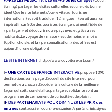
APRÈS LES MAISONS, LES REPAS ou les canapés (
Couch
Surfing) partager les visites culturelles est une très bonne
idée! Que le site Internet s’ouvre vite au Tourisme
international (et soit traduit en 12 langues…) serait aussi un
impératif, car 80% des touristes étrangers aiment l’idée de
« partager » et découvrir notre pays
avec
et
grâce
à ses
habitants.Le voyage de « masse » est de moins en moins
l’option choisie, et la « personnalisation » des offres est
aujourd’hui une obligation!
LE SITE INTERNET
: http://www.covoiture-art.com/
I
– UNE CARTE DE FRANCE INTERACTIVE
propose 1390
destinations sur la page d’accueil du site Internet , pour
permettre à chacun d’accéder à la culture de la meilleure
façon qui soit : convivialité, partage et solidarité sont au
programme de ce moment de curiosité et de plaisir.
I
I- DES PARTENARIATS POUR DIMINUER LES PRIX des
entrées
sont aussi en cours (
une dizaine de partenariats signés