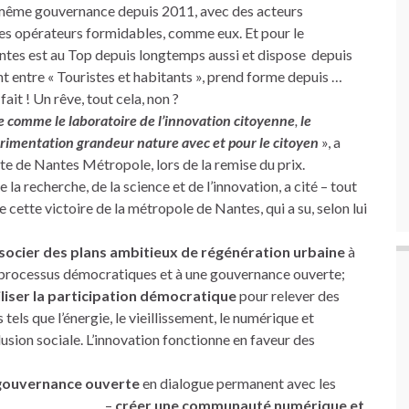
ne même gouvernance depuis 2011, avec des acteurs
des opérateurs formidables, comme eux. Et pour le
tes est au Top depuis longtemps aussi et dispose depuis
nt entre « Touristes et habitants », prend forme depuis …
 fait ! Un rêve, tout cela, non ?
 comme le laboratoire de l’innovation citoyenne
,
le
érimentation grandeur nature avec et pour le citoyen
», a
te de Nantes Métropole, lors de la remise du prix.
 recherche, de la science et de l’innovation, a cité – tout
de cette victoire de la métropole de Nantes, qui a su, selon lui
socier des plans ambitieux de régénération urbaine
à
processus démocratiques et à une gouvernance ouverte;
iliser la participation démocratique
pour relever des
s tels que l’énergie, le vieillissement, le numérique et
clusion sociale. L’innovation fonctionne en faveur des
 gouvernance ouverte
en dialogue permanent avec les
s experts; –
créer une communauté numérique et