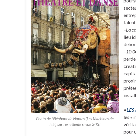
poursu
secteu
entrep
talent
–
La c
lieu i
dehors
–
10 0
perde
créati
capita
proxim
prêtes
install
•
LES 
les « 
Photo de l’éléphant de Nantes (Les Machines de
vérit
l’Ile) sur l’excellente revue 303!
pour u