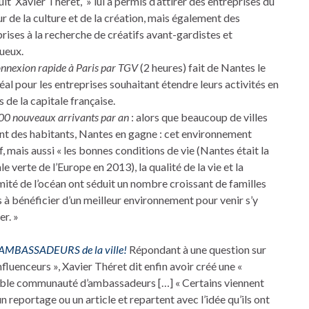
it Xavier Théret, » lui a permis d’attirer des entreprises du
r de la culture et de la création, mais également des
rises à la recherche de créatifs avant-gardistes et
ueux.
onnexion rapide à Paris par TGV
(2 heures) fait de Nantes le
déal pour les entreprises souhaitant étendre leurs activités en
 de la capitale française.
00 nouveaux arrivants par an
: alors que beaucoup de villes
nt des habitants, Nantes en gagne : cet environnement
f, mais aussi « les bonnes conditions de vie (Nantes était la
le verte de l’Europe en 2013), la qualité de la vie et la
ité de l’océan ont séduit un nombre croissant de familles
 à bénéficier d’un meilleur environnement pour venir s’y
er. »
AMBASSADEURS de la ville!
Répondant à une question sur
influenceurs », Xavier Théret dit enfin avoir créé une «
able communauté d’ambassadeurs […] « Certains viennent
n reportage ou un article et repartent avec l’idée qu’ils ont