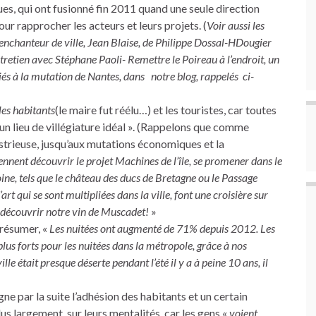
s, qui ont fusionné fin 2011 quand une seule direction
ur rapprocher les acteurs et leurs projets. (
Voir aussi les
nchanteur de ville, Jean Blaise, de Philippe Dossal-HDougier
ntretien avec Stéphane Paoli- Remettre le Poireau à l’endroit, un
diés à la mutation de Nantes, dans notre blog, rappelés ci-
les habitants
(le maire fut réélu…) et les touristes, car toutes
 un lieu de villégiature idéal ». (Rappelons que comme
ustrieuse, jusqu’aux mutations économiques et la
iennent découvrir le projet Machines de l’île, se promener dans le
oine, tels que le château des ducs de Bretagne ou le Passage
 qui se sont multipliées dans la ville, font une croisière sur
ur découvrir notre vin de Muscadet!
»
résumer, «
Les nuitées ont augmenté de 71% depuis 2012. Les
 plus forts pour les nuitées dans la métropole, grâce à nos
le était presque déserte pendant l’été il y a à peine 10 ans, il
gne par la suite l’adhésion des habitants et un certain
lus largement, sur leurs mentalités, car les gens «
voient