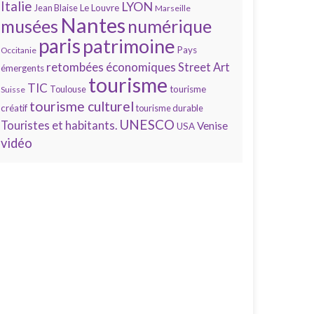
Italie
LYON
Jean Blaise
Le Louvre
Marseille
Nantes
numérique
musées
paris
patrimoine
Pays
Occitanie
retombées économiques
Street Art
émergents
tourisme
TIC
Toulouse
tourisme
Suisse
tourisme culturel
créatif
tourisme durable
UNESCO
Touristes et habitants.
Venise
USA
vidéo