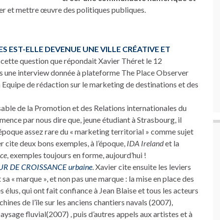
er et mettre œuvre des politiques publiques.
S EST-ELLE DEVENUE UNE VILLE CRÉATIVE ET
à cette question que répondait Xavier Théret le 12
s une interview donnée à plateforme The Place Observer
Equipe de rédaction sur le marketing de destinations et des
able de la Promotion et des Relations internationales du
nce par nous dire que, jeune étudiant à Strasbourg, il
 l’époque assez rare du « marketing territorial » comme sujet
er cite deux bons exemples, à l’époque,
IDA Ireland
et la
ace
, exemples toujours en forme, aujourd’hui !
UR DE CROISSANCE urbaine
. Xavier cite ensuite les leviers
st sa « marque », et non pas une marque : la mise en place des
s élus, qui ont fait confiance à Jean Blaise et tous les acteurs
chines de l’île sur les anciens chantiers navals (2007),
aysage fluvial(2007) , puis d’autres appels aux artistes et à