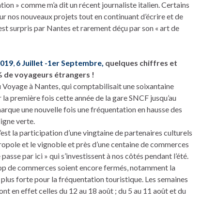
tion » comme m’a dit un récent journaliste italien. Certains
ur nos nouveaux projets tout en continuant d’écrire et de
 est surpris par Nantes et rarement déçu par son « art de
2019
,
6 Juillet -1er Septembre,
quelques chiffres et
% de voyageurs étrangers !
 Voyage à Nantes, qui comptabilisait une soixantaine
r la première fois cette année de la gare SNCF jusqu’au
arque une nouvelle fois une fréquentation en hausse des
ligne verte.
st la participation d’une vingtaine de partenaires culturels
ropole et le vignoble et près d’une centaine de commerces
passe par ici » qui s’investissent à nos côtés pendant l’été.
rop de commerces soient encore fermés, notamment la
 plus forte pour la fréquentation touristique. Les semaines
ont en effet celles du 12 au 18 août ; du 5 au 11 août et du