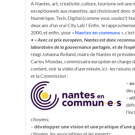
A Nantes, art, créativité, culture, tourisme ont u
exceptionnels aux manettes, qui choisissent donc 
Numérique, Tech, Digital (comme vous voulez!) Nan
deux ans d’un vrai City Lab ! Enfin, le rapprocheme
2000, et enfin, pour «
Nantes en communs
», c’est
• «
Avec ce prix européen, Nantes est donc reconnue
laboratoire de la gouvernance partagée, et de l’exp
réagi Johanna Rolland, maire de Nantes et présiden
Carlos Moedas, commissaire européen en charge de la
content, voir la vidéo d’une minute, ici- les raisons 
et la Commission :
–
as
des 
–
ut
défi
l’in
citoyens;
–
développer une vision et une pratique d’une
citoyens, les associations et le