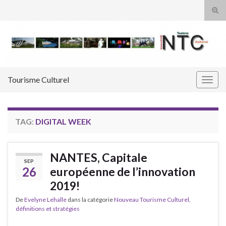
Tog
sear
Search for:
for
Tourisme Culturel
Togg
navig
TAG:
DIGITAL WEEK
NANTES, Capitale
SEP
26
européenne de l’innovation
2019!
De
Evelyne Lehalle
dans la catégorie
Nouveau Tourisme Culturel,
définitions et stratégies