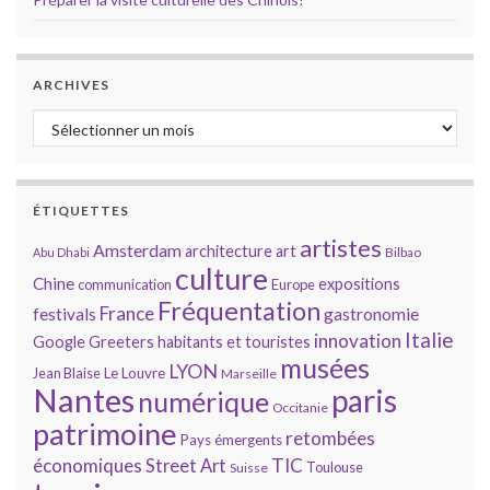
ARCHIVES
Archives
ÉTIQUETTES
artistes
Amsterdam
architecture
art
Bilbao
Abu Dhabi
culture
Chine
expositions
communication
Europe
Fréquentation
France
gastronomie
festivals
Italie
innovation
Google
Greeters
habitants et touristes
musées
LYON
Jean Blaise
Le Louvre
Marseille
Nantes
paris
numérique
Occitanie
patrimoine
retombées
Pays émergents
économiques
TIC
Street Art
Toulouse
Suisse