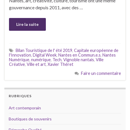
Nantes, art, créativité, culture, tourisme ont une même
gouvernance depuis 2011, avec des …
Lire la suite
Bilan Touristique de l' été 2019
,
Capitale européenne de
l'Innovation
,
Digital Week
,
Nantes en Commun.e.s
,
Nantes
Numérique
,
numérique
,
Tech
,
Vignoble nantais
,
Ville
Créative
,
Ville et art
,
Xavier Théret
Faire un commentaire
RUBRIQUES
Art contemporain
Boutiques de souvenirs
Démarche Qualité