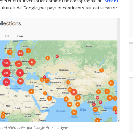
 repérer ou à inventorier comme une cartographie du
Street
lturels de Google, par pays et continents, sur cette carte :
bre) référencées par Google Art et en ligne