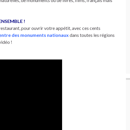
naturelles, de monuments ou de livres, films, français mais
ENSEMBLE !
aurant, pour ouvrir votre appétit, avec ces cents
entre des monuments nationaux
dans toutes les régions
vidéo !