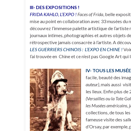
III- DES EXPOSITIONS !
FRIDA KAHLO, L’EXPO !
Faces of Frida
, belle exposi
mise au point en collaboration avec 33 musées du m
découvrez l’immense palette artistique de l’artiste 
journaux intimes, photographies et autres objets de 
rétrospective jamais consacrée à l’artiste. A découv
LES GUERRIERS CHINOIS : L’EXPO EN CHINE !
Voir
l’ai trouvée en Chine et ce n’est pas Google Art qui
IV- TOUS LES MUSÉE
facile, beauté des ima
auteur)
, mais aussi vis
les lieux. Enfin plus d
(Versailles ou la Tate Ga
les Musées américains, ja
collections, de tous le
fameuse visite des sall
d’Orsay, par exemple, p