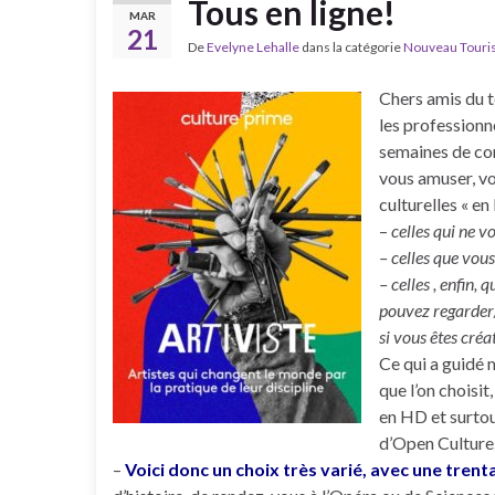
Tous en ligne!
MAR
21
De
Evelyne Lehalle
dans la catégorie
Nouveau Tourism
Chers amis du t
les professionne
semaines de co
vous amuser, vo
culturelles « e
–
celles qui ne v
– celles que vous 
– celles , enfin,
pouvez regarder/é
si vous êtes créat
Ce qui a guidé m
que l’on choisit
en HD et surto
d’Open Culture
–
Voici donc un choix très varié, avec une tren