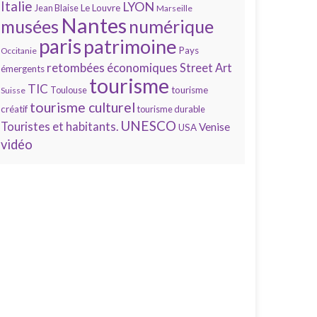
Italie
LYON
Jean Blaise
Le Louvre
Marseille
Nantes
numérique
musées
paris
patrimoine
Pays
Occitanie
retombées économiques
Street Art
émergents
tourisme
TIC
Toulouse
tourisme
Suisse
tourisme culturel
créatif
tourisme durable
UNESCO
Touristes et habitants.
Venise
USA
vidéo