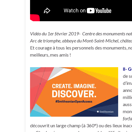
Vidéo du 1er février 2019- Centre des monuments natio
Arc de triomphe, abbaye du Mont-Saint-Michel, château
Et courage à tous les personnels des monuments, no
meilleurs, mes amis !
II-
de s
d’im
anno
mill
auss
monu
forf
découvrit un large champ (à 360°) ou des lieux in