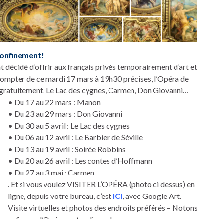
 confinement!
t décidé d’offrir aux français privés temporairement d’art et
 compter de ce mardi 17 mars à 19h30 précises, l’Opéra de
 gratuitement. Le Lac des cygnes, Carmen, Don Giovanni…
• Du 17 au 22 mars : Manon
• Du 23 au 29 mars : Don Giovanni
• Du 30 au 5 avril : Le Lac des cygnes
• Du 06 au 12 avril : Le Barbier de Séville
• Du 13 au 19 avril : Soirée Robbins
• Du 20 au 26 avril : Les contes d’Hoffmann
• Du 27 au 3 mai : Carmen
. Et si vous voulez VISITER L’OPÉRA (photo ci dessus) en
ligne, depuis votre bureau, c’est
ICI
, avec Google Art.
Visite virtuelles et photos des endroits préférés – Notons