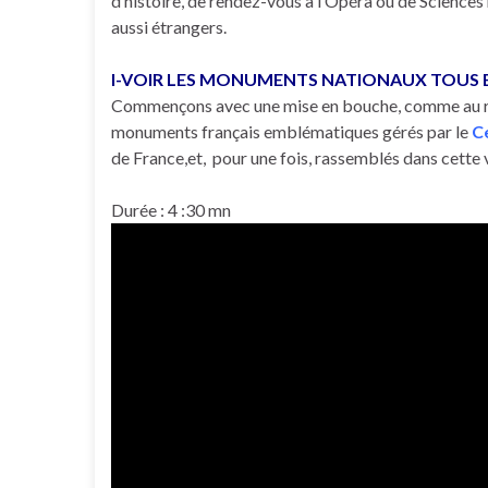
d’histoire, de rendez-vous à l’Opéra ou de Sciences 
aussi étrangers.
I-VOIR LES MONUMENTS NATIONAUX TOUS 
Commençons avec une mise en bouche, comme au rest
monuments français emblématiques gérés par le
C
de France,et, pour une fois, rassemblés dans cette 
Durée : 4 :30 mn