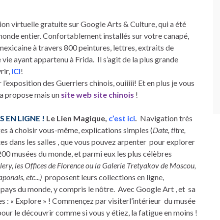
tion virtuelle gratuite sur Google Arts & Culture, qui a été
onde entier. Confortablement installés sur votre canapé,
mexicaine à travers 800 peintures, lettres, extraits de
vie ayant appartenu à Frida. Il s’agit de la plus grande
rir,
ICI
!
 l’exposition des Guerriers chinois, ouiiiii! Et en plus je vous
 la propose mais un
site web site chinois
!
S EN LIGNE !
Le Lien Magique,
c’est ici
.
Navigation très
ges à choisir vous-même, explications simples (
Date, titre,
ites dans les salles , que vous pouvez arpenter pour explorer
e 200 musées du monde, et parmi eux les plus célèbres
llery, les Offices de Florence ou la Galerie Tretyakov de Moscou,
ponais, etc..,)
proposent leurs collections en ligne,
s pays du monde, y compris le nôtre. Avec Google Art , et sa
es : « Explore » ! Commençez par visiterl’intérieur du musée
our le découvrir comme si vous y étiez, la fatigue en moins !