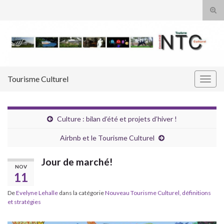
Tog
sear
Search for:
for
Tourisme Culturel
Togg
navig
Culture : bilan d’été et projets d’hiver !
Airbnb et le Tourisme Culturel
Jour de marché!
NOV
11
De
Evelyne Lehalle
dans la catégorie
Nouveau Tourisme Culturel, définitions
et stratégies