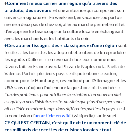
♦
Comment mieux cerner une région qu’à travers des
produits, des saveurs
, et une ambiance qui composent son
univers, sa signature? En week-end, en vacances, ou parfois
même à deux pas de chez soi, aller au marché permet en effet
d’en apprendre beaucoup sur la culture locale en échangeant
avec les marchands et les habitants du coin.
♦
Ces
apprentissages des « classiques » d’une région
sont
fertiles : les touristes les adoptent et tentent de le reproduire
les « goûts d’ailleurs », en revenant chez eux, comme nous
l’avons fait en France avec la Pizza de Naples ou la Paella de
Valence. Parfois plusieurs pays se disputent une création,
comme pour le Hamburger, revendiqué par l’Allemagne et les
USA sans qu’aujourd’hui encore la question soit tranchée :
«
L’un des problèmes pour attribuer la création d’un nouveau plat
est qu’il y a peu d’histoire écrite. possible que plus d’une personne
ait eu l’idée en même temps dans différentes parties du pays. »
est
la conclusion d’
un article en wiki
(wikipedia) sur le sujet
CE QUI EST CERTAIN, c’est qu’il existe un moment-clé de
ces milliards de recettes de cuisines locales : tout