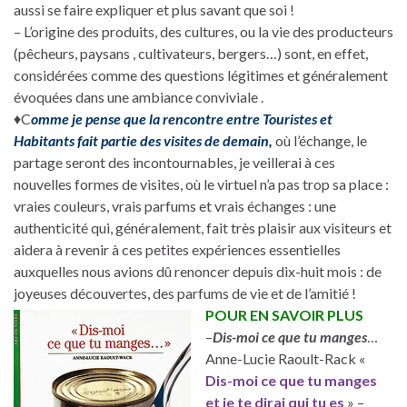
aussi se faire expliquer et plus savant que soi !
– L’origine des produits, des cultures, ou la vie des producteurs
(pêcheurs, paysans , cultivateurs, bergers…) sont, en effet,
considérées comme des questions légitimes et généralement
évoquées dans une ambiance conviviale .
♦C
omme je pense que la rencontre entre Touristes et
Habitants fait partie des visites de demain,
où l’échange, le
partage seront des incontournables, je veillerai à ces
nouvelles formes de visites, où le virtuel n’a pas trop sa place :
vraies couleurs, vrais parfums et vrais échanges : une
authenticité qui, généralement, fait très plaisir aux visiteurs et
aidera à revenir à ces petites expériences essentielles
auxquelles nous avions dû renoncer depuis dix-huit mois : de
joyeuses découvertes, des parfums de vie et de l’amitié !
POUR EN SAVOIR PLUS
–
Dis-moi ce que tu manges
…
Anne-Lucie Raoult-Rack «
Dis-moi ce que tu manges
et je te dirai qui tu es
» –