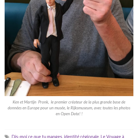
Ken et Martijn Pronk, le premier créateur de la plus grande base de
données en Europe pour un musée, le Rijksmuseum, avec toutes les photos
en Open Data! !
Dis-moi ce que tu manges
,
identité régionale
,
Le Voyage à