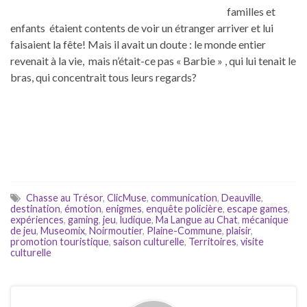
familles et
enfants étaient contents de voir un étranger arriver et lui
faisaient la fête! Mais il avait un doute : le monde entier
revenait à la vie, mais n’était-ce pas « Barbie » , qui lui tenait le
bras, qui concentrait tous leurs regards?
Chasse au Trésor
,
ClicMuse
,
communication
,
Deauville
,
destination
,
émotion
,
enigmes
,
enquête policière
,
escape games
,
expériences
,
gaming
,
jeu
,
ludique
,
Ma Langue au Chat
,
mécanique
de jeu
,
Museomix
,
Noirmoutier
,
Plaine-Commune
,
plaisir
,
promotion touristique
,
saison culturelle
,
Territoires
,
visite
culturelle