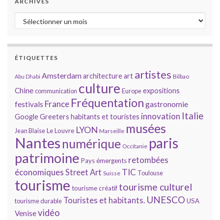
ARCHIVES
Archives
ÉTIQUETTES
artistes
Amsterdam
architecture
art
Bilbao
Abu Dhabi
culture
Chine
expositions
communication
Europe
Fréquentation
France
gastronomie
festivals
Italie
innovation
Google
Greeters
habitants et touristes
musées
LYON
Jean Blaise
Le Louvre
Marseille
Nantes
paris
numérique
Occitanie
patrimoine
retombées
Pays émergents
économiques
TIC
Street Art
Toulouse
Suisse
tourisme
tourisme culturel
tourisme créatif
UNESCO
Touristes et habitants.
tourisme durable
USA
vidéo
Venise