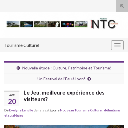
Tog
sear
Search for:
for
Tourisme Culturel
Togg
navig
Nouvelle étude : Culture, Patrimoine et Tourisme!
Un Festival de l’Eau à Lyon!
Le Jeu, meilleure expérience des
AVR
visiteurs?
20
De
Evelyne Lehalle
dans la catégorie
Nouveau Tourisme Culturel, définitions
et stratégies