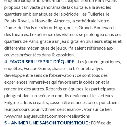
enquête ludique hors-les-murs. L’ exposition du Petit Palais
proposait un vaste panorama de la capitale, à la avec les
quartiers emblématiques de la période : les Tuileries, le
Palais-Royal, la Nouvelle-Athènes, la cathédrale Notre-
Dame-de-Paris de Victor Hugo, ou les Grands Boulevards
des théâtres. L’expérience des visiteurs se prolongea dans ces
quartiers de Paris, grâce à un jeu digital en plusieurs étapes et
différentes mécaniques de jeu qui faisaient référence aux
œuvres présentées dans l’exposition.
4- FAVORISER L’ESPRIT D’ÉQUIPE !
Les jeux énigmatiques,
enquêtes, Escape Game, chasses au trésor et rallyes
développent le sens de l’observation ; ce sont tous des
expériences immersives qui favorisent la cohésion et la
rencontre des autres. Répartis en équipes, les participants
plongent dans un scénario dont ils deviennent les acteurs.
Enigmes, défis créatifs, casse-tête et accessoires ponctuent
leur parcours pour rythmer ce scenario» . Voir sur ce lien
:www.malangueauchat.com/nos-realisations
5 – ANIMER UNE SAISON TOURISTIQUE
: l’Office de