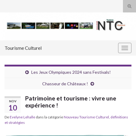
Tog
sear
Search for:
for
Tourisme Culturel
Togg
navig
Les Jeux Olympiques 2024 sans Festivals!
Chasseur de Châteaux !
Patrimoine et tourisme : vivre une
NOV
expérience !
10
De
Evelyne Lehalle
dans la catégorie
Nouveau Tourisme Culturel, définitions
et stratégies