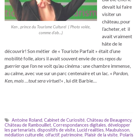
devait lui faire
visiter un
château, pour
Ken , prince du Tourisme Culturel ( Photo volée,
l’acheter, et il
comme d’ab…)
avait vraiment
hâte de le
découvrir! Son métier de « Touriste Parfait » était d’une
mobilité folle, alors il avait souvent envie de ces
repos du
guerrier
que l’on ne voit qu’au cinéma : une chambre immense,
au calme, avec vue sur un parc centenaire et un lac. «
Pardon,
Ken, mais …tout sera virtuel!
« , lui dit Barbie…
Antoine Roland
,
Cabinet de Curiosité
,
Château de Beaugency
,
Château de Rambouillet
,
Correspondances digitales
,
développer
les partenariats
,
dispositifs de visite
,
Lucid realities
,
Maubuisson
,
médiation culturelle
,
olfactif
,
patrimoine
,
Plaisir de la visite
,
Polaris