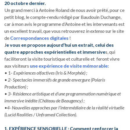
20 octobre dernier.
Un grand merci à Antoine Roland de nous avoir prêté, pour ce
petit blog, le compte-rendu rédigé par Baudouin Duchange,
car à mon avis le programme d’Antoine et les intervenants est
un excellent travail, que vous retrouverez
in extenso
sur le site
de
Correspondances digitales
!
J
e vous en propose aujourd’hui un extrait, celui des
quatre approches expérientielles et immersive
s, qui
faciliteront la visite touristique et culturelle et feront vivre
aux visiteurs
une expérience de visite mémorabl
e:
• 1-
Expériences olfactives (Iris & Morphée) ;
• 2- Spectacles immersifs de grande envergure (Polaris
Production) ;
• 3- Résidence artistique et d’une programmation numérique et
immersive inédite (Château de Beaugency) ;
•4- Nouvelles approches par l’intermédiaire de la réalité virtuelle
(Lucid Realities / Unframed Collection)
.
1. EXPÉRIENCE SENSORIELLE : Comment renforcer la