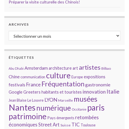
Préparer la visite culturelle des Chinois!
ARCHIVES
Archives
ÉTIQUETTES
artistes
Amsterdam
architecture
art
Bilbao
Abu Dhabi
culture
Chine
expositions
communication
Europe
Fréquentation
France
gastronomie
festivals
Italie
innovation
Google
Greeters
habitants et touristes
musées
LYON
Jean Blaise
Le Louvre
Marseille
Nantes
paris
numérique
Occitanie
patrimoine
retombées
Pays émergents
économiques
TIC
Street Art
Toulouse
Suisse