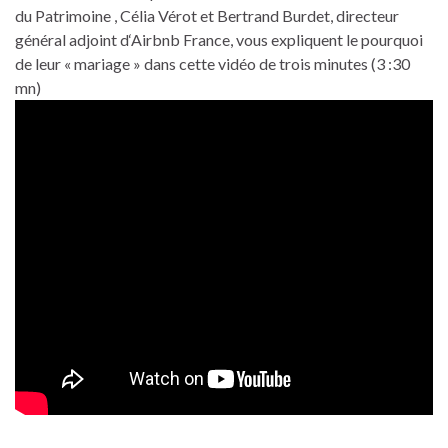
du Patrimoine , Célia Vérot et Bertrand Burdet, directeur
général adjoint d‘Airbnb France, vous expliquent le pourquoi
de leur « mariage » dans cette vidéo de trois minutes (3 :30
mn)