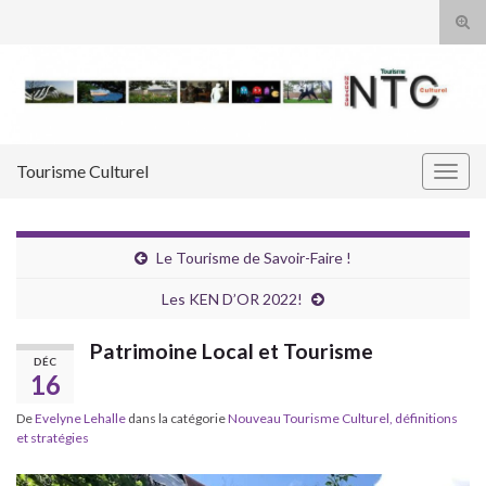
Tog
sear
Search for:
for
Tourisme Culturel
Togg
navig
Le Tourisme de Savoir-Faire !
Les KEN D’OR 2022!
Patrimoine Local et Tourisme
DÉC
16
De
Evelyne Lehalle
dans la catégorie
Nouveau Tourisme Culturel, définitions
et stratégies