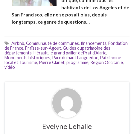
dit que, comme tous les
habitants de Los Angeles et de
San Francisco, elle ne se posait plus, depuis
longtemps, ce genre de questions…
Airbnb
,
Communauté de communes
,
financements
,
Fondation
de France
,
Fraïsse-sur-Agout
,
Guides dupatrimoine des
départements
,
Hérault
,
le grand pailler dePrat d'Alaric
,
Monuments historiques
,
Parc du haut Languedoc
,
Patrimoine
local et Tourisme
,
Pierre Clanet
,
programme
,
Région Occitanie
,
vidéo
Evelyne Lehalle