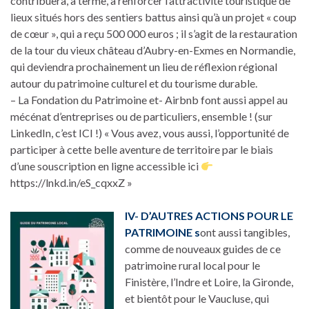
contribuera, à terme, à renforcer l’attractivité touristique de
lieux situés hors des sentiers battus ainsi qu’à un projet « coup
de cœur », qui a reçu 500 000 euros ; il s’agit de la restauration
de la tour du vieux château d’Aubry-en-Exmes en Normandie,
qui deviendra prochainement un lieu de réflexion régional
autour du patrimoine culturel et du tourisme durable.
– La Fondation du Patrimoine et- Airbnb font aussi appel au
mécénat d’entreprises ou de particuliers, ensemble ! (sur
LinkedIn, c’est ICI !) « Vous avez, vous aussi, l’opportunité de
participer à cette belle aventure de territoire par le biais
d’une souscription en ligne accessible ici
https://lnkd.in/eS_cqxxZ »
IV- D’AUTRES ACTIONS POUR LE
PATRIMOINE s
ont aussi tangibles,
comme de nouveaux guides de ce
patrimoine rural local pour le
Finistère, l’Indre et Loire, la Gironde,
et bientôt pour le Vaucluse, qui