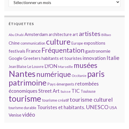
Archives
ÉTIQUETTES
artistes
Amsterdam
architecture
art
Bilbao
Abu Dhabi
culture
Chine
expositions
communication
Europe
Fréquentation
France
gastronomie
festivals
Italie
innovation
Google
Greeters
habitants et touristes
musées
LYON
Jean Blaise
Le Louvre
Marseille
Nantes
paris
numérique
Occitanie
patrimoine
retombées
Pays émergents
économiques
TIC
Street Art
Toulouse
Suisse
tourisme
tourisme culturel
tourisme créatif
UNESCO
Touristes et habitants.
tourisme durable
USA
vidéo
Venise