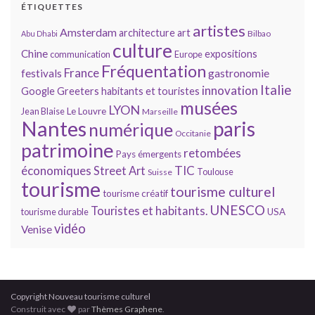
ÉTIQUETTES
artistes
Amsterdam
architecture
art
Bilbao
Abu Dhabi
culture
Chine
expositions
communication
Europe
Fréquentation
France
gastronomie
festivals
Italie
innovation
Google
Greeters
habitants et touristes
musées
LYON
Jean Blaise
Le Louvre
Marseille
Nantes
paris
numérique
Occitanie
patrimoine
retombées
Pays émergents
économiques
TIC
Street Art
Toulouse
Suisse
tourisme
tourisme culturel
tourisme créatif
UNESCO
Touristes et habitants.
tourisme durable
USA
vidéo
Venise
Copyright Nouveau tourisme culturel
Construit avec
par
Thèmes Graphene
.