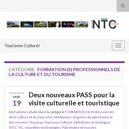
Tog
sear
Search for:
for
Tourisme Culturel
Togg
navig
CATÉGORIE :
FORMATION (S) PROFESSIONNELS DE
LA CULTURE ET DU TOURISME
Deux nouveaux PASS pour la
MAR
19
visite culturelle et touristique
De
Evelyne Lehalle
dans la catégorie
FORMATION (S) Professionnels
de la Culture et du Tourisme
,
Médiateurs et guides du patrimoine et
des musées
,
Nouveau Tourisme Culturel, définitions et stratégies
,
NTIC, TIC, nouvelles technologies
,
Patrimoine et musées