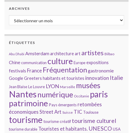
ARCHIVES
Archives
ÉTIQUETTES
artistes
Amsterdam
architecture
art
Bilbao
Abu Dhabi
culture
Chine
expositions
communication
Europe
Fréquentation
France
gastronomie
festivals
Italie
innovation
Google
Greeters
habitants et touristes
musées
LYON
Jean Blaise
Le Louvre
Marseille
Nantes
paris
numérique
Occitanie
patrimoine
retombées
Pays émergents
économiques
TIC
Street Art
Toulouse
Suisse
tourisme
tourisme culturel
tourisme créatif
UNESCO
Touristes et habitants.
tourisme durable
USA