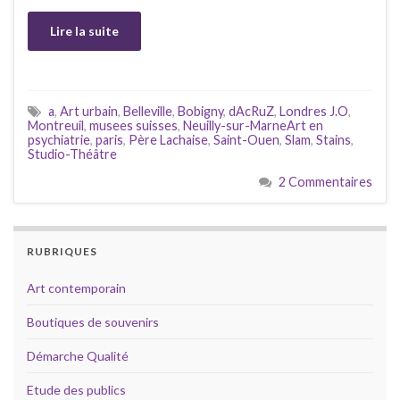
Lire la suite
a
,
Art urbain
,
Belleville
,
Bobigny
,
dAcRuZ
,
Londres J.O
,
Montreuil
,
musees suisses
,
Neuilly-sur-MarneArt en
psychiatrie
,
paris
,
Père Lachaise
,
Saint-Ouen
,
Slam
,
Stains
,
Studio-Théâtre
2 Commentaires
RUBRIQUES
Art contemporain
Boutiques de souvenirs
Démarche Qualité
Etude des publics