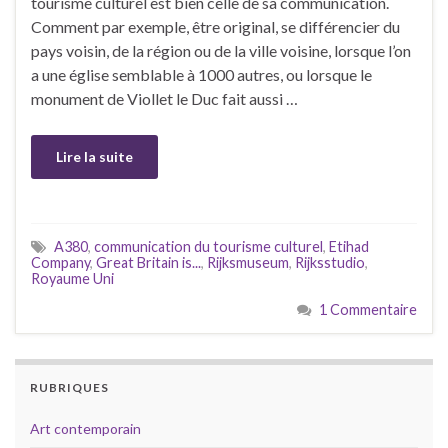
tourisme culturel est bien celle de sa communication.
Comment par exemple, être original, se différencier du
pays voisin, de la région ou de la ville voisine, lorsque l’on
a une église semblable à 1000 autres, ou lorsque le
monument de Viollet le Duc fait aussi …
Lire la suite
A380
,
communication du tourisme culturel
,
Etihad
Company
,
Great Britain is...
,
Rijksmuseum
,
Rijksstudio
,
Royaume Uni
1 Commentaire
RUBRIQUES
Art contemporain