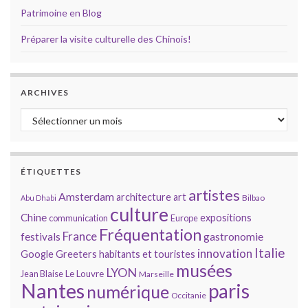
Patrimoine en Blog
Préparer la visite culturelle des Chinois!
ARCHIVES
Archives
ÉTIQUETTES
artistes
Amsterdam
architecture
art
Bilbao
Abu Dhabi
culture
Chine
expositions
communication
Europe
Fréquentation
France
gastronomie
festivals
Italie
innovation
Google
Greeters
habitants et touristes
musées
LYON
Jean Blaise
Le Louvre
Marseille
Nantes
paris
numérique
Occitanie