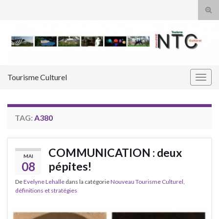
Tog
sear
Search for:
for
Tourisme Culturel
Togg
navig
TAG:
A380
COMMUNICATION : deux
MAI
08
pépites!
De
Evelyne Lehalle
dans la catégorie
Nouveau Tourisme Culturel,
définitions et stratégies