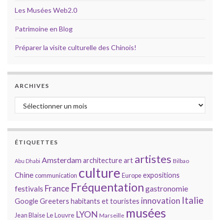
Les Musées Web2.0
Patrimoine en Blog
Préparer la visite culturelle des Chinois!
ARCHIVES
Archives
ÉTIQUETTES
artistes
Amsterdam
architecture
art
Bilbao
Abu Dhabi
culture
Chine
expositions
communication
Europe
Fréquentation
France
gastronomie
festivals
Italie
innovation
Google
Greeters
habitants et touristes
musées
LYON
Jean Blaise
Le Louvre
Marseille