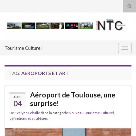
Tog
sear
Search for:
for
Tourisme Culturel
Togg
navig
TAG:
AÉROPORTS ET ART
Aéroport de Toulouse, une
OCT
04
surprise!
De
Evelyne Lehalle
dans la catégorie
Nouveau Tourisme Culturel,
définitions et stratégies