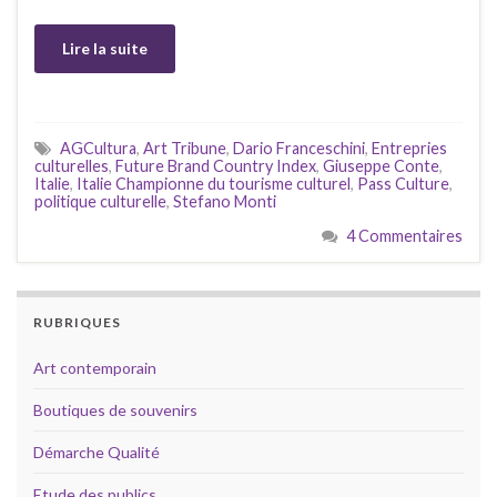
Lire la suite
AGCultura
,
Art Tribune
,
Dario Franceschini
,
Entrepries
culturelles
,
Future Brand Country Index
,
Giuseppe Conte
,
Italie
,
Italie Championne du tourisme culturel
,
Pass Culture
,
politique culturelle
,
Stefano Monti
4 Commentaires
RUBRIQUES
Art contemporain
Boutiques de souvenirs
Démarche Qualité
Etude des publics