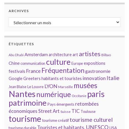
ARCHIVES
Archives
ÉTIQUETTES
artistes
Amsterdam
architecture
art
Bilbao
Abu Dhabi
culture
Chine
expositions
communication
Europe
Fréquentation
France
gastronomie
festivals
Italie
innovation
Google
Greeters
habitants et touristes
musées
LYON
Jean Blaise
Le Louvre
Marseille
Nantes
paris
numérique
Occitanie
patrimoine
retombées
Pays émergents
économiques
TIC
Street Art
Toulouse
Suisse
tourisme
tourisme culturel
tourisme créatif
UNESCO
Touristes et habitants.
tourisme durable
USA