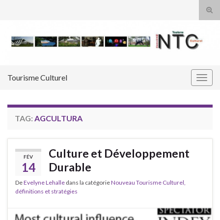
Tog
sear
Search for:
for
Tourisme Culturel
Togg
navig
TAG:
AGCULTURA
Culture et Développement
FÉV
14
Durable
De
Evelyne Lehalle
dans la catégorie
Nouveau Tourisme Culturel,
définitions et stratégies