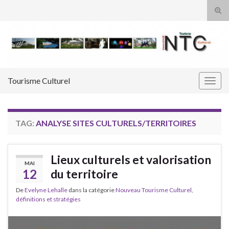
Tog
sear
Search for:
for
Tourisme Culturel
Togg
navig
TAG:
ANALYSE SITES CULTURELS/TERRITOIRES
Lieux culturels et valorisation
MAI
12
du territoire
De
Evelyne Lehalle
dans la catégorie
Nouveau Tourisme Culturel,
définitions et stratégies