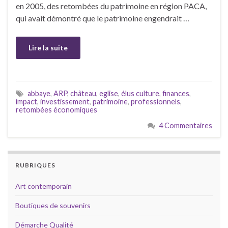
en 2005, des retombées du patrimoine en région PACA,
qui avait démontré que le patrimoine engendrait …
Lire la suite
abbaye
,
ARP
,
château
,
eglise
,
élus culture
,
finances
,
impact
,
investissement
,
patrimoine
,
professionnels
,
retombées économiques
4 Commentaires
RUBRIQUES
Art contemporain
Boutiques de souvenirs
Démarche Qualité