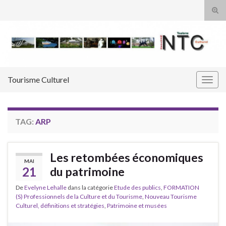
Tog
sear
Search for:
for
Tourisme Culturel
Togg
navig
TAG:
ARP
Les retombées économiques
MAI
21
du patrimoine
De
Evelyne Lehalle
dans la catégorie
Etude des publics
,
FORMATION
(S) Professionnels de la Culture et du Tourisme
,
Nouveau Tourisme
Culturel, définitions et stratégies
,
Patrimoine et musées