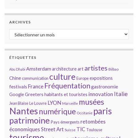
ARCHIVES
Archives
ÉTIQUETTES
artistes
Amsterdam
architecture
art
Bilbao
Abu Dhabi
culture
Chine
expositions
communication
Europe
Fréquentation
France
gastronomie
festivals
Italie
innovation
Google
Greeters
habitants et touristes
musées
LYON
Jean Blaise
Le Louvre
Marseille
Nantes
paris
numérique
Occitanie
patrimoine
retombées
Pays émergents
économiques
TIC
Street Art
Toulouse
Suisse
tourisme