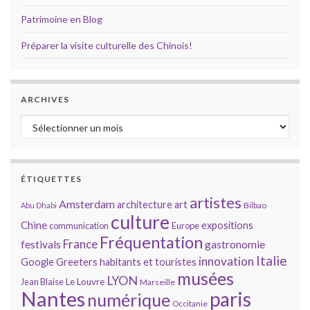
Patrimoine en Blog
Préparer la visite culturelle des Chinois!
ARCHIVES
Archives
ÉTIQUETTES
artistes
Amsterdam
architecture
art
Bilbao
Abu Dhabi
culture
Chine
expositions
communication
Europe
Fréquentation
France
gastronomie
festivals
Italie
innovation
Google
Greeters
habitants et touristes
musées
LYON
Jean Blaise
Le Louvre
Marseille
Nantes
paris
numérique
Occitanie