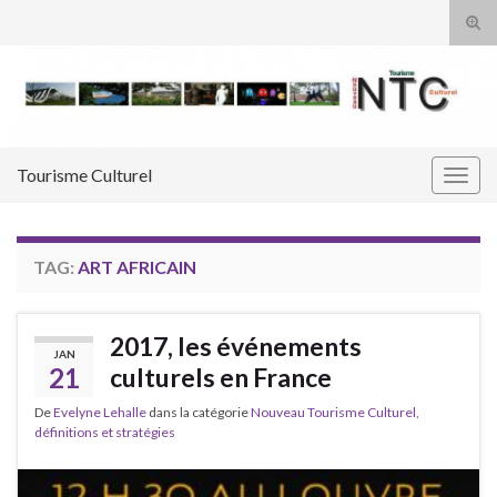
Tog
sear
Search for:
for
Tourisme Culturel
Togg
navig
TAG:
ART AFRICAIN
2017, les événements
JAN
21
culturels en France
De
Evelyne Lehalle
dans la catégorie
Nouveau Tourisme Culturel,
définitions et stratégies