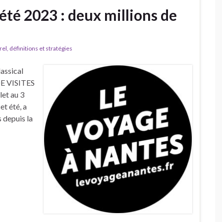
été 2023 : deux millions de
l, définitions et stratégies
assical
E VISITES
et au 3
et été, a
s depuis la