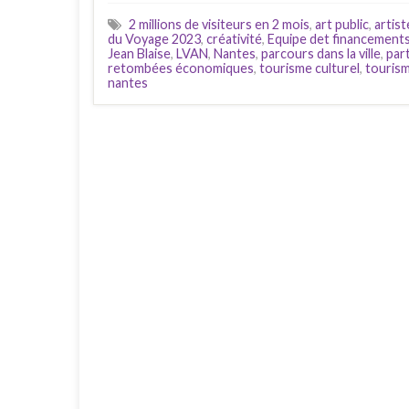
2 millions de visiteurs en 2 mois
,
art public
,
artist
du Voyage 2023
,
créativité
,
Equipe det financement
Jean Blaise
,
LVAN
,
Nantes
,
parcours dans la ville
,
par
retombées économiques
,
tourisme culturel
,
tourism
nantes