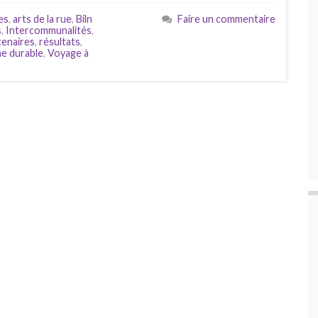
es
,
arts de la rue
,
Biln
Faire un commentaire
s
,
Intercommunalités
,
tenaires
,
résultats
,
e durable
,
Voyage à