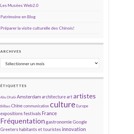
Les Musées Web2.0
Patrimoine en Blog
Préparer la visite culturelle des Chinois!
ARCHIVES
Archives
ÉTIQUETTES
artistes
Amsterdam
architecture
art
Abu Dhabi
culture
Chine
communication
Europe
Bilbao
France
festivals
expositions
Fréquentation
gastronomie
Google
innovation
Greeters
habitants et touristes