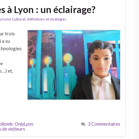
s à Lyon : un éclairage?
isme Culturel, définitions et stratégies
r trois
i a su
echnologies
de
e…) et,
ollomb
,
OnlyLyon
,
3 Commentaires
s de visiteurs