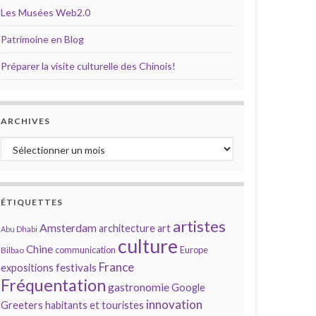
Les Musées Web2.0
Patrimoine en Blog
Préparer la visite culturelle des Chinois!
ARCHIVES
Archives
ÉTIQUETTES
artistes
Amsterdam
architecture
art
Abu Dhabi
culture
Chine
communication
Europe
Bilbao
France
festivals
expositions
Fréquentation
gastronomie
Google
innovation
Greeters
habitants et touristes