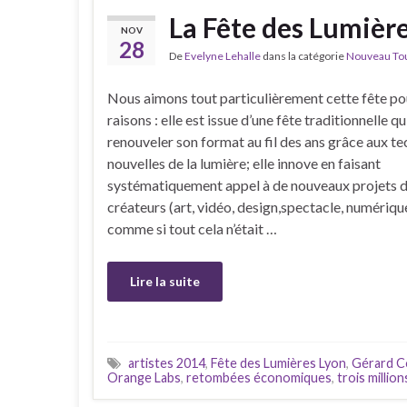
La Fête des Lumière
NOV
28
De
Evelyne Lehalle
dans la catégorie
Nouveau Tour
Nous aimons tout particulièrement cette fête pou
raisons : elle est issue d’une fête traditionnelle qu
renouveler son format au fil des ans grâce aux t
nouvelles de la lumière; elle innove en faisant
systématiquement appel à de nouveaux projets 
créateurs (art, vidéo, design,spectacle, numériqu
comme si tout cela n’était …
Lire la suite
artistes 2014
,
Fête des Lumières Lyon
,
Gérard C
Orange Labs
,
retombées économiques
,
trois million