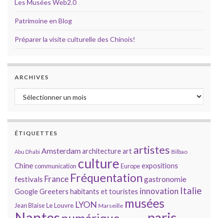
Les Musées Web2.0
Patrimoine en Blog
Préparer la visite culturelle des Chinois!
ARCHIVES
Archives
ÉTIQUETTES
artistes
Amsterdam
architecture
art
Bilbao
Abu Dhabi
culture
Chine
expositions
communication
Europe
Fréquentation
France
gastronomie
festivals
Italie
innovation
Google
Greeters
habitants et touristes
musées
LYON
Jean Blaise
Le Louvre
Marseille
Nantes
paris
numérique