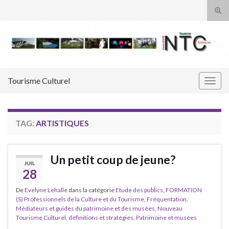
Tog
sear
Search for:
for
Tourisme Culturel
Togg
navig
TAG:
ARTISTIQUES
Un petit coup de jeune?
JUIL
28
De
Evelyne Lehalle
dans la catégorie
Etude des publics
,
FORMATION
(S) Professionnels de la Culture et du Tourisme
,
Fréquentation
,
Médiateurs et guides du patrimoine et des musées
,
Nouveau
Tourisme Culturel, définitions et stratégies
,
Patrimoine et musées