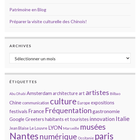
Patrimoine en Blog
Préparer la visite culturelle des Chinois!
ARCHIVES
Archives
ÉTIQUETTES
artistes
Amsterdam
architecture
art
Bilbao
Abu Dhabi
culture
Chine
expositions
communication
Europe
Fréquentation
France
gastronomie
festivals
Italie
innovation
Google
Greeters
habitants et touristes
musées
LYON
Jean Blaise
Le Louvre
Marseille
Nantes
paris
numérique
Occitanie