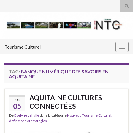
Tog
sear
Search for:
for
Tourisme Culturel
Togg
navig
TAG:
BANQUE NUMÉRIQUE DES SAVOIRS EN
AQUITAINE
AQUITAINE CULTURES
JUIL
05
CONNECTÉES
De
Evelyne Lehalle
dans la catégorie
Nouveau Tourisme Culturel,
définitions et stratégies