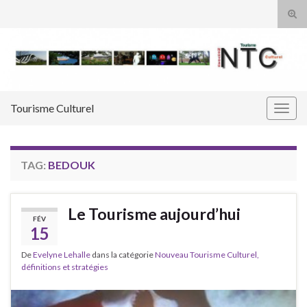
Tog
sear
Search for:
for
Tourisme Culturel
Togg
navig
TAG:
BEDOUK
Le Tourisme aujourd’hui
FÉV
15
De
Evelyne Lehalle
dans la catégorie
Nouveau Tourisme Culturel,
définitions et stratégies