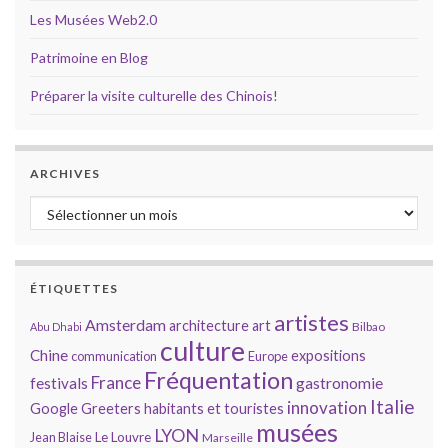
Les Musées Web2.0
Patrimoine en Blog
Préparer la visite culturelle des Chinois!
ARCHIVES
Archives
ÉTIQUETTES
artistes
Amsterdam
architecture
art
Bilbao
Abu Dhabi
culture
Chine
expositions
communication
Europe
Fréquentation
France
gastronomie
festivals
Italie
innovation
Google
Greeters
habitants et touristes
musées
LYON
Jean Blaise
Le Louvre
Marseille