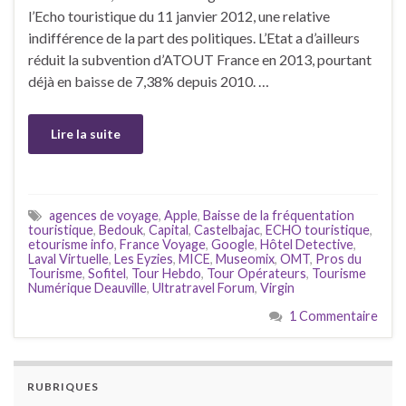
l’Echo touristique du 11 janvier 2012, une relative
indifférence de la part des politiques. L’Etat a d’ailleurs
réduit la subvention d’ATOUT France en 2013, pourtant
déjà en baisse de 7,38% depuis 2010. …
Lire la suite
agences de voyage
,
Apple
,
Baisse de la fréquentation
touristique
,
Bedouk
,
Capital
,
Castelbajac
,
ECHO touristique
,
etourisme info
,
France Voyage
,
Google
,
Hôtel Detective
,
Laval Virtuelle
,
Les Eyzies
,
MICE
,
Museomix
,
OMT
,
Pros du
Tourisme
,
Sofitel
,
Tour Hebdo
,
Tour Opérateurs
,
Tourisme
Numérique Deauville
,
Ultratravel Forum
,
Virgin
1 Commentaire
RUBRIQUES