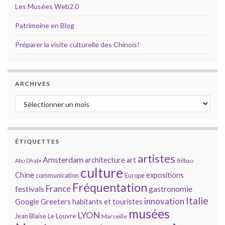
Les Musées Web2.0
Patrimoine en Blog
Préparer la visite culturelle des Chinois!
ARCHIVES
Archives
ÉTIQUETTES
artistes
Amsterdam
architecture
art
Bilbao
Abu Dhabi
culture
Chine
expositions
communication
Europe
Fréquentation
France
gastronomie
festivals
Italie
innovation
Google
Greeters
habitants et touristes
musées
LYON
Jean Blaise
Le Louvre
Marseille