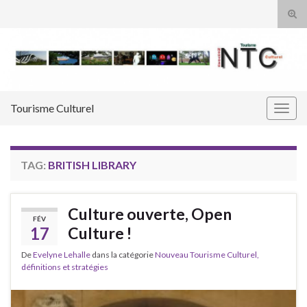
Tog
sear
Search for:
for
Tourisme Culturel
Togg
navig
TAG:
BRITISH LIBRARY
Culture ouverte, Open
FÉV
17
Culture !
De
Evelyne Lehalle
dans la catégorie
Nouveau Tourisme Culturel,
définitions et stratégies