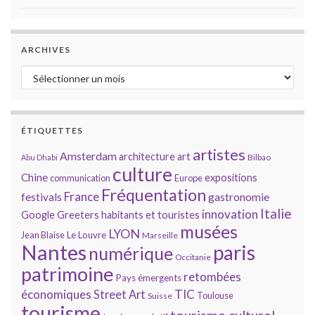
ARCHIVES
Archives
ÉTIQUETTES
artistes
Amsterdam
architecture
art
Bilbao
Abu Dhabi
culture
Chine
expositions
communication
Europe
Fréquentation
France
gastronomie
festivals
Italie
innovation
Google
Greeters
habitants et touristes
musées
LYON
Jean Blaise
Le Louvre
Marseille
Nantes
paris
numérique
Occitanie
patrimoine
retombées
Pays émergents
économiques
TIC
Street Art
Toulouse
Suisse
tourisme