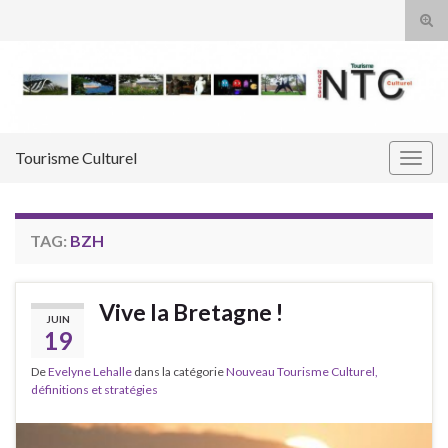
Tog
sear
Search for:
for
Tourisme Culturel
Togg
navig
TAG:
BZH
Vive la Bretagne !
JUIN
19
De
Evelyne Lehalle
dans la catégorie
Nouveau Tourisme Culturel,
définitions et stratégies