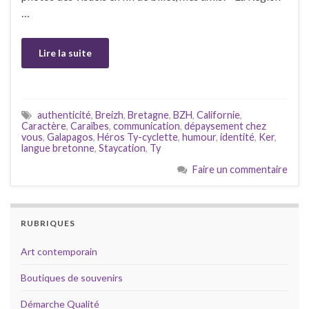
…
Lire la suite
authenticité
,
Breizh
,
Bretagne
,
BZH
,
Californie
,
Caractère
,
Caraïbes
,
communication
,
dépaysement chez
vous
,
Galapagos
,
Héros Ty-cyclette
,
humour
,
identité
,
Ker
,
langue bretonne
,
Staycation
,
Ty
Faire un commentaire
RUBRIQUES
Art contemporain
Boutiques de souvenirs
Démarche Qualité