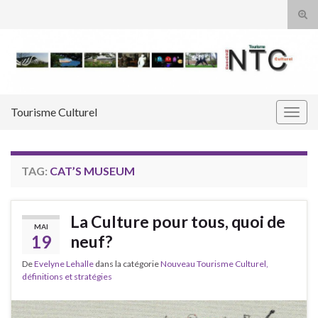
Tog
sear
Search for:
for
Tourisme Culturel
Togg
navig
TAG:
CAT’S MUSEUM
La Culture pour tous, quoi de
MAI
19
neuf?
De
Evelyne Lehalle
dans la catégorie
Nouveau Tourisme Culturel,
définitions et stratégies