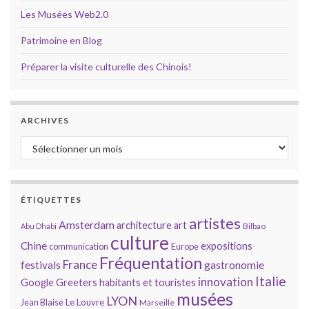
Les Musées Web2.0
Patrimoine en Blog
Préparer la visite culturelle des Chinois!
ARCHIVES
Archives
ÉTIQUETTES
artistes
Amsterdam
architecture
art
Bilbao
Abu Dhabi
culture
Chine
expositions
communication
Europe
Fréquentation
France
gastronomie
festivals
Italie
innovation
Google
Greeters
habitants et touristes
musées
LYON
Jean Blaise
Le Louvre
Marseille