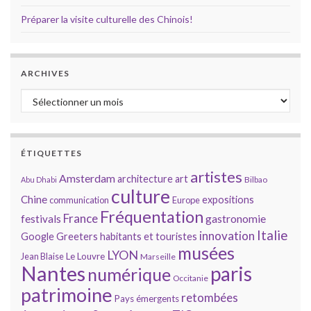
Préparer la visite culturelle des Chinois!
ARCHIVES
Archives
ÉTIQUETTES
artistes
Amsterdam
architecture
art
Bilbao
Abu Dhabi
culture
Chine
expositions
communication
Europe
Fréquentation
France
gastronomie
festivals
Italie
innovation
Google
Greeters
habitants et touristes
musées
LYON
Jean Blaise
Le Louvre
Marseille
Nantes
paris
numérique
Occitanie
patrimoine
retombées
Pays émergents