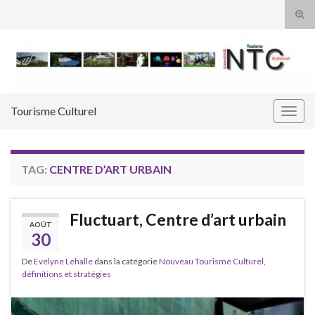
Tog
sear
Search for:
for
Tourisme Culturel
Togg
navig
TAG:
CENTRE D’ART URBAIN
Fluctuart, Centre d’art urbain
AOÛT
30
De
Evelyne Lehalle
dans la catégorie
Nouveau Tourisme Culturel,
définitions et stratégies