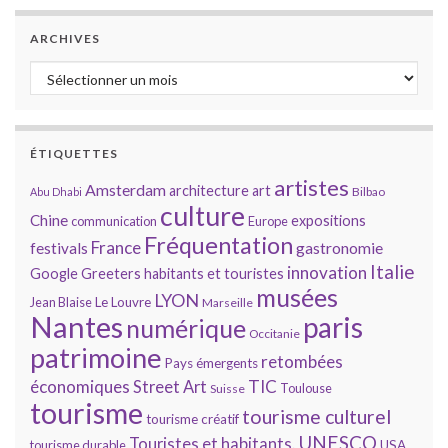
ARCHIVES
Archives
ÉTIQUETTES
artistes
Amsterdam
architecture
art
Bilbao
Abu Dhabi
culture
Chine
expositions
communication
Europe
Fréquentation
France
gastronomie
festivals
Italie
innovation
Google
Greeters
habitants et touristes
musées
LYON
Jean Blaise
Le Louvre
Marseille
Nantes
paris
numérique
Occitanie
patrimoine
retombées
Pays émergents
économiques
TIC
Street Art
Toulouse
Suisse
tourisme
tourisme culturel
tourisme créatif
UNESCO
Touristes et habitants.
tourisme durable
USA