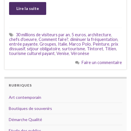
Lire la suite
30 millions de visiteurs par an
,
5 euros
,
architecture
,
chefs d'oeuvre
,
Comment faire?
,
diminuer la fréquentation
,
entrée payante
,
Groupes
,
Italie
,
Marco Polo
,
Peinture
,
prix
dissuasif
,
séjour obligatoire
,
surtourisme
,
Tintoret
,
Titien
,
tourisme culturel payant
,
Venise
,
Véronèse
Faire un commentaire
RUBRIQUES
Art contemporain
Boutiques de souvenirs
Démarche Qualité
Etude des publics