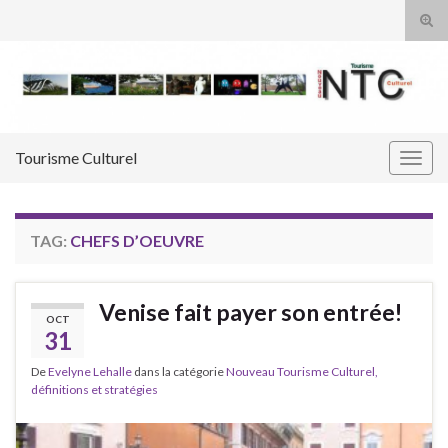
Tog
sear
Search for:
for
Tourisme Culturel
Togg
navig
TAG:
CHEFS D’OEUVRE
Venise fait payer son entrée!
OCT
31
De
Evelyne Lehalle
dans la catégorie
Nouveau Tourisme Culturel,
définitions et stratégies