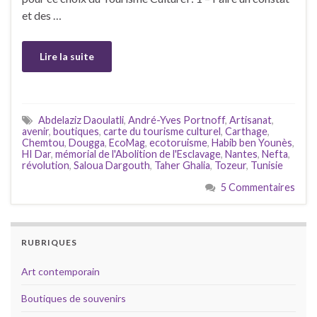
et des …
Lire la suite
Abdelaziz Daoulatli
,
André-Yves Portnoff
,
Artisanat
,
avenir
,
boutiques
,
carte du tourisme culturel
,
Carthage
,
Chemtou
,
Dougga
,
EcoMag
,
ecotoruisme
,
Habib ben Younès
,
HI Dar
,
mémorial de l'Abolition de l'Esclavage
,
Nantes
,
Nefta
,
révolution
,
Saloua Dargouth
,
Taher Ghalia
,
Tozeur
,
Tunisie
5 Commentaires
RUBRIQUES
Art contemporain
Boutiques de souvenirs