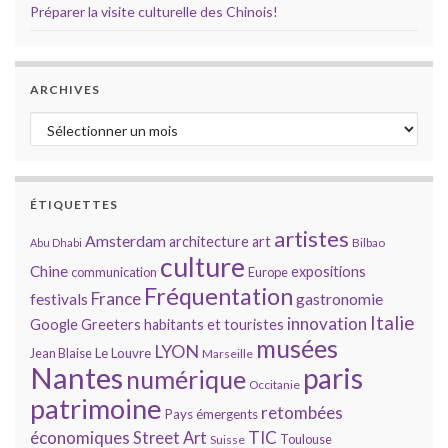
Préparer la visite culturelle des Chinois!
ARCHIVES
Archives
ÉTIQUETTES
artistes
Amsterdam
architecture
art
Bilbao
Abu Dhabi
culture
Chine
expositions
communication
Europe
Fréquentation
France
gastronomie
festivals
Italie
innovation
Google
Greeters
habitants et touristes
musées
LYON
Jean Blaise
Le Louvre
Marseille
Nantes
paris
numérique
Occitanie
patrimoine
retombées
Pays émergents
économiques
TIC
Street Art
Toulouse
Suisse