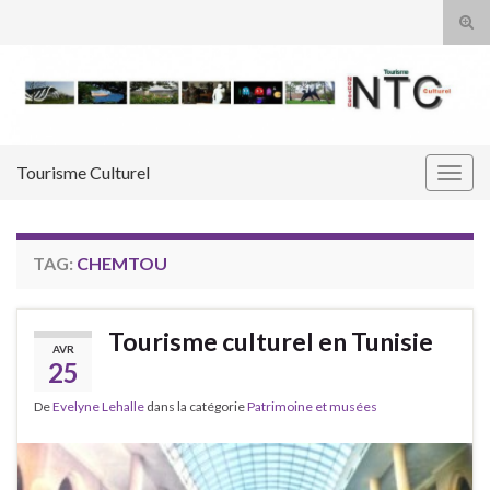
Tog
sear
Search for:
for
Tourisme Culturel
Togg
navig
TAG:
CHEMTOU
Tourisme culturel en Tunisie
AVR
25
De
Evelyne Lehalle
dans la catégorie
Patrimoine et musées