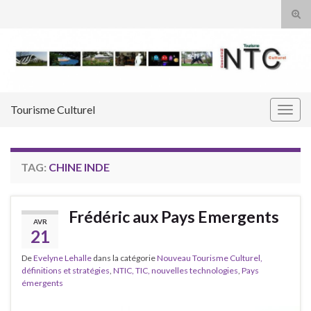
Tog
sear
Search for:
for
Tourisme Culturel
Togg
navig
TAG:
CHINE INDE
Frédéric aux Pays Emergents
AVR
21
De
Evelyne Lehalle
dans la catégorie
Nouveau Tourisme Culturel,
définitions et stratégies
,
NTIC, TIC, nouvelles technologies
,
Pays
émergents