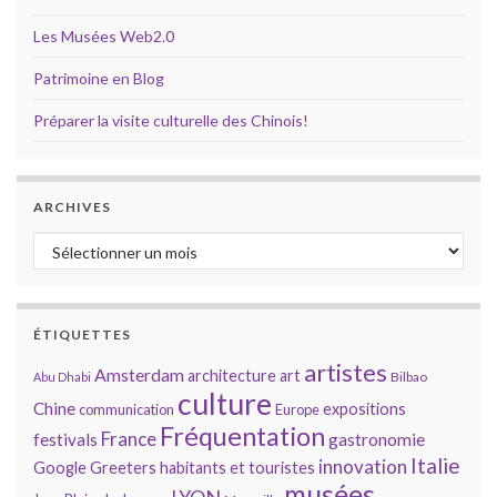
Les Musées Web2.0
Patrimoine en Blog
Préparer la visite culturelle des Chinois!
ARCHIVES
Archives
ÉTIQUETTES
artistes
Amsterdam
architecture
art
Bilbao
Abu Dhabi
culture
Chine
expositions
communication
Europe
Fréquentation
France
gastronomie
festivals
Italie
innovation
Google
Greeters
habitants et touristes
musées