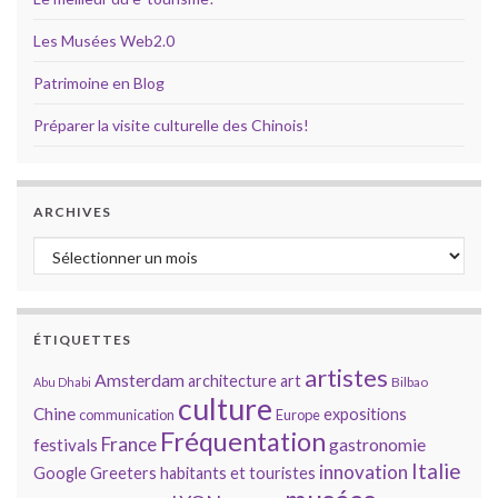
Les Musées Web2.0
Patrimoine en Blog
Préparer la visite culturelle des Chinois!
ARCHIVES
Archives
ÉTIQUETTES
artistes
Amsterdam
architecture
art
Bilbao
Abu Dhabi
culture
Chine
expositions
communication
Europe
Fréquentation
France
gastronomie
festivals
Italie
innovation
Google
Greeters
habitants et touristes