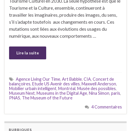
Tourisme Culturel en 2030. La seule hypothèse est que le
Tourisme et la Culture, ensemble, continueront à
travailler les imaginaires, produire des images, du sens,
s’il s’adapte toutefois aux changements en cours. Ces
mutations sont liées aux évolutions des usages du
numérique, aux nouveaux comportements …
Lire la suite
Agence Living Our Time
,
Art Babble
,
CIA
,
Concert de
balançoires
,
Etude US Avenir des villes
,
Maxwell Anderson
,
Mobilier urbain intelligent
,
Montréal
,
Musée des possibles
,
Museum Next
,
Museums in the Digital Age
,
Nina Simon
,
paris
,
PNAS
,
The Museum of the Future
4 Commentaires
RUBRIQUES