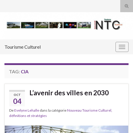
Tog
sear
Search for:
for
Tourisme Culturel
Togg
navig
TAG:
CIA
L’avenir des villes en 2030
OCT
04
De
Evelyne Lehalle
dans la catégorie
Nouveau Tourisme Culturel,
définitions et stratégies