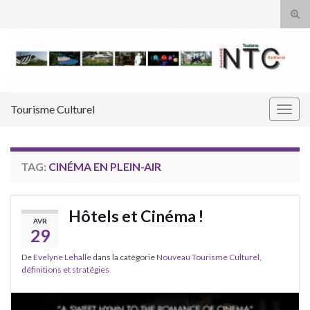
Tog
sear
Search for:
for
Tourisme Culturel
Togg
navig
TAG:
CINÉMA EN PLEIN-AIR
Hôtels et Cinéma !
AVR
29
De
Evelyne Lehalle
dans la catégorie
Nouveau Tourisme Culturel,
définitions et stratégies