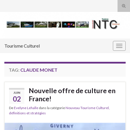
Tog
sear
Search for:
for
Tourisme Culturel
Togg
navig
TAG:
CLAUDE MONET
Nouvelle offre de culture en
JUIN
02
France!
De
Evelyne Lehalle
dans la catégorie
Nouveau Tourisme Culturel,
définitions et stratégies