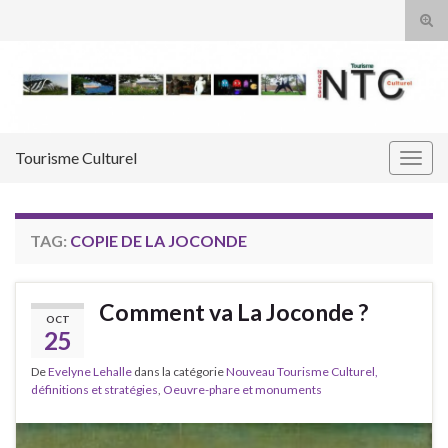
Tog
sear
Search for:
for
Tourisme Culturel
Togg
navig
TAG:
COPIE DE LA JOCONDE
Comment va La Joconde ?
OCT
25
De
Evelyne Lehalle
dans la catégorie
Nouveau Tourisme Culturel,
définitions et stratégies
,
Oeuvre-phare et monuments