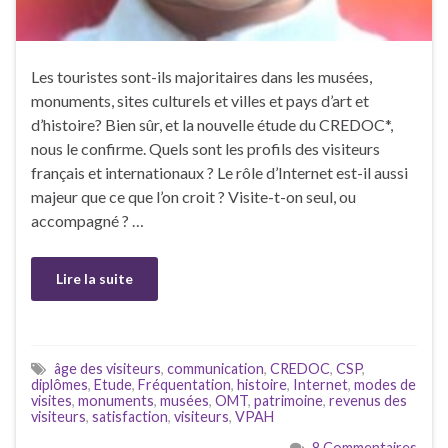
Les touristes sont-ils majoritaires dans les musées,
monuments, sites culturels et villes et pays d’art et
d’histoire? Bien sûr, et la nouvelle étude du CREDOC*,
nous le confirme. Quels sont les profils des visiteurs
français et internationaux ? Le rôle d’Internet est-il aussi
majeur que ce que l’on croit ? Visite-t-on seul, ou
accompagné ? …
Lire la suite
âge des visiteurs
,
communication
,
CREDOC
,
CSP
,
diplômes
,
Etude
,
Fréquentation
,
histoire
,
Internet
,
modes de
visites
,
monuments
,
musées
,
OMT
,
patrimoine
,
revenus des
visiteurs
,
satisfaction
,
visiteurs
,
VPAH
8 Commentaires