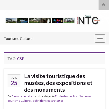
Tog
sear
Search for:
for
Tourisme Culturel
Togg
navig
TAG:
CSP
La visite touristique des
JUIL
25
musées, des expositions et
des monuments
De
Evelyne Lehalle
dans la catégorie
Etude des publics
,
Nouveau
Tourisme Culturel, définitions et stratégies