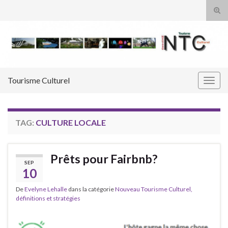
Tog
sear
Search for:
for
Tourisme Culturel
Togg
navig
TAG:
CULTURE LOCALE
Prêts pour Fairbnb?
SEP
10
De
Evelyne Lehalle
dans la catégorie
Nouveau Tourisme Culturel,
définitions et stratégies