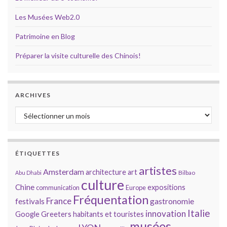
Les Musées Web2.0
Patrimoine en Blog
Préparer la visite culturelle des Chinois!
ARCHIVES
Archives
ÉTIQUETTES
artistes
Amsterdam
architecture
art
Bilbao
Abu Dhabi
culture
Chine
expositions
communication
Europe
Fréquentation
France
gastronomie
festivals
Italie
innovation
Google
Greeters
habitants et touristes
musées