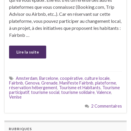
plateformes que vous connaissez (Booking.com, Trip
Advisor ou Airbnb, etc..). Car en réservant sur cette
plateforme, vous pouvez participer au changement local,
à un projet, à des initiatives que proposent les habitants :
Fairbnb …
Lire la suite
Amsterdam
,
Barcelone
,
coopérative
,
culture locale
,
Fairbnb
,
Genova
,
Grenade
,
Manifeste Fairbnb
,
plateforme
,
réservation hébergement
,
Tourisme et Habitants
,
Tourisme
participatif
,
tourisme social
,
tourisme solidaire
,
Valence
,
Venise
2 Commentaires
RUBRIQUES