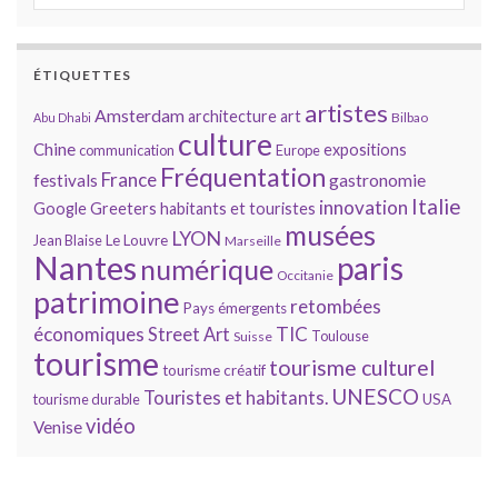
ÉTIQUETTES
artistes
Amsterdam
architecture
art
Bilbao
Abu Dhabi
culture
Chine
expositions
communication
Europe
Fréquentation
France
gastronomie
festivals
Italie
innovation
Google
Greeters
habitants et touristes
musées
LYON
Jean Blaise
Le Louvre
Marseille
Nantes
paris
numérique
Occitanie
patrimoine
retombées
Pays émergents
économiques
TIC
Street Art
Toulouse
Suisse
tourisme
tourisme culturel
tourisme créatif
UNESCO
Touristes et habitants.
tourisme durable
USA
vidéo
Venise