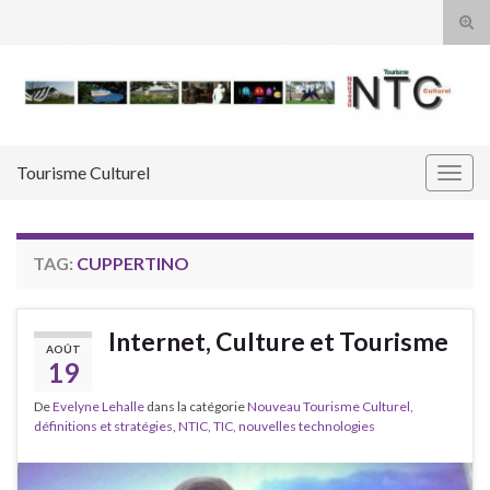
Tog
sear
Search for:
for
Tourisme Culturel
Togg
navig
TAG:
CUPPERTINO
Internet, Culture et Tourisme
AOÛT
19
De
Evelyne Lehalle
dans la catégorie
Nouveau Tourisme Culturel,
définitions et stratégies
,
NTIC, TIC, nouvelles technologies