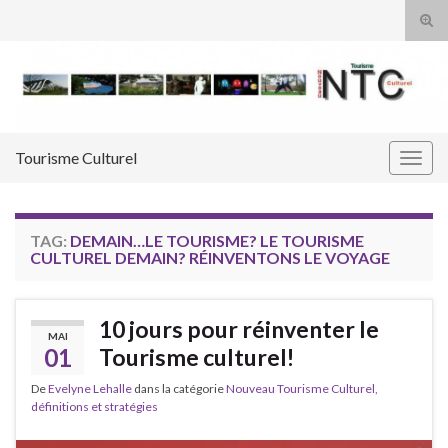
Tog
sear
Search for:
for
Tourisme Culturel
Togg
navig
TAG:
DEMAIN…LE TOURISME? LE TOURISME
CULTUREL DEMAIN? RÉINVENTONS LE VOYAGE
10 jours pour réinventer le
MAI
01
Tourisme culturel!
De
Evelyne Lehalle
dans la catégorie
Nouveau Tourisme Culturel,
définitions et stratégies