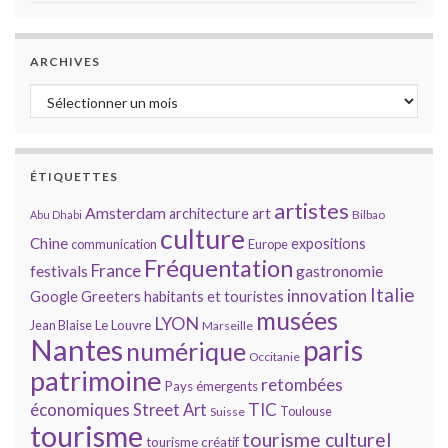
ARCHIVES
Archives
ÉTIQUETTES
artistes
Amsterdam
architecture
art
Bilbao
Abu Dhabi
culture
Chine
expositions
communication
Europe
Fréquentation
France
gastronomie
festivals
Italie
innovation
Google
Greeters
habitants et touristes
musées
LYON
Jean Blaise
Le Louvre
Marseille
Nantes
paris
numérique
Occitanie
patrimoine
retombées
Pays émergents
économiques
TIC
Street Art
Toulouse
Suisse
tourisme
tourisme culturel
tourisme créatif