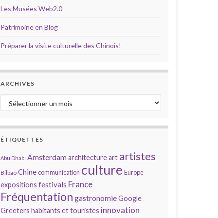
Les Musées Web2.0
Patrimoine en Blog
Préparer la visite culturelle des Chinois!
ARCHIVES
Archives
ÉTIQUETTES
artistes
Amsterdam
architecture
art
Abu Dhabi
culture
Chine
communication
Europe
Bilbao
France
festivals
expositions
Fréquentation
gastronomie
Google
innovation
Greeters
habitants et touristes