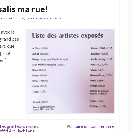
 salis ma rue!
isme Culturel, définitions et stratégies
 avec le
n grand pas
art, que
, ( Le
er )
stes graffeurs invités
,
Faire un commentaire
ffiti Art
,
Jack Lang
,