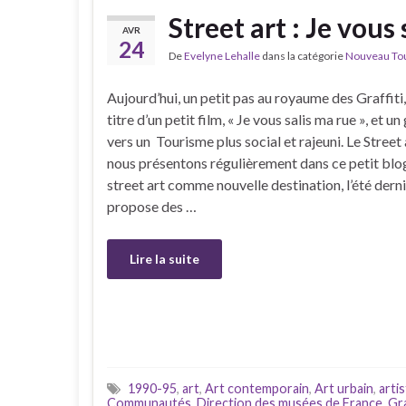
Street art : Je vous
AVR
24
De
Evelyne Lehalle
dans la catégorie
Nouveau Tour
Aujourd’hui, un petit pas au royaume des Graffiti,
titre d’un petit film, « Je vous salis ma rue », et u
vers un Tourisme plus social et rajeuni. Le Street 
nous présentons régulièrement dans ce petit blog
street art comme nouvelle destination, l’été derni
propose des …
Lire la suite
1990-95
,
art
,
Art contemporain
,
Art urbain
,
arti
Communautés
,
Direction des musées de France
,
Gra