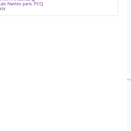
ais
,
Nantes
,
paris
,
PCQ
azy