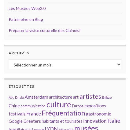
Les Musées Web2.0
Patrimoine en Blog
Préparer la visite culturelle des Chinois!
ARCHIVES
Archives
ÉTIQUETTES
artistes
Amsterdam
architecture
art
Bilbao
Abu Dhabi
culture
Chine
expositions
communication
Europe
Fréquentation
France
gastronomie
festivals
Italie
innovation
Google
Greeters
habitants et touristes
musées
LYON
Jean Blaise
Le Louvre
Marseille