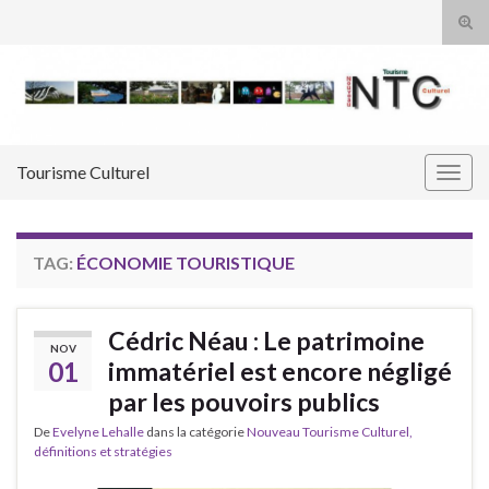
Tog
sear
Search for:
for
Tourisme Culturel
Togg
navig
TAG:
ÉCONOMIE TOURISTIQUE
Cédric Néau : Le patrimoine
NOV
01
immatériel est encore négligé
par les pouvoirs publics
De
Evelyne Lehalle
dans la catégorie
Nouveau Tourisme Culturel,
définitions et stratégies