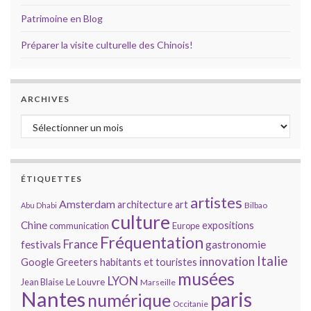
Patrimoine en Blog
Préparer la visite culturelle des Chinois!
ARCHIVES
Archives
ÉTIQUETTES
artistes
Amsterdam
architecture
art
Bilbao
Abu Dhabi
culture
Chine
expositions
communication
Europe
Fréquentation
France
gastronomie
festivals
Italie
innovation
Google
Greeters
habitants et touristes
musées
LYON
Jean Blaise
Le Louvre
Marseille
Nantes
paris
numérique
Occitanie