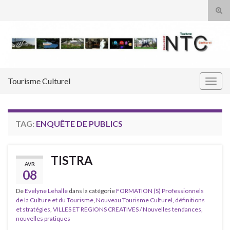
Tog
sear
Search for:
for
Tourisme Culturel
Togg
navig
TAG:
ENQUÊTE DE PUBLICS
TISTRA
AVR
08
De
Evelyne Lehalle
dans la catégorie
FORMATION (S) Professionnels
de la Culture et du Tourisme
,
Nouveau Tourisme Culturel, définitions
et stratégies
,
VILLES ET REGIONS CREATIVES / Nouvelles tendances,
nouvelles pratiques