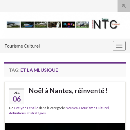
Tog
sear
Search for:
for
Tourisme Culturel
Togg
navig
TAG:
ET LA MLUSIQUE
Noël à Nantes, réinventé !
DÉC
06
De
Evelyne Lehalle
dans la catégorie
Nouveau Tourisme Culturel,
définitions et stratégies