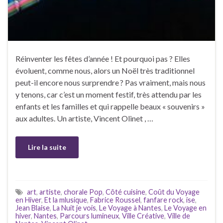
Réinventer les fêtes d’année ! Et pourquoi pas ? Elles
évoluent, comme nous, alors un Noël très traditionnel
peut-il encore nous surprendre ? Pas vraiment, mais nous
y tenons, car c’est un moment festif, très attendu par les
enfants et les familles et qui rappelle beaux « souvenirs »
aux adultes. Un artiste, Vincent Olinet , …
Lire la suite
art
,
artiste
,
chorale Pop
,
Côté cuisine
,
Coût du Voyage
en Hiver
,
Et la mlusique
,
Fabrice Roussel
,
fanfare rock
,
ise
,
Jean Blaise
,
La Nuit je vois
,
Le Voyage à Nantes
,
Le Voyage en
hiver
,
Nantes
,
Parcours lumineux
,
Ville Créative
,
Ville de